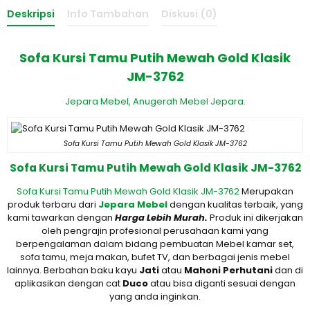
Deskripsi
Info Tambahan
Diskusi (0)
Sofa Kursi Tamu Putih Mewah Gold Klasik
JM-3762
Jepara Mebel,
Anugerah Mebel Jepara.
Sofa Kursi Tamu Putih Mewah Gold Klasik JM-3762
Sofa Kursi Tamu Putih Mewah Gold Klasik JM-3762
Sofa Kursi Tamu Putih Mewah Gold Klasik JM-3762
Merupakan
produk terbaru dari
Jepara Mebel
dengan kualitas terbaik, yang
kami tawarkan dengan
Harga Lebih Murah.
Produk ini dikerjakan
oleh pengrajin profesional perusahaan kami yang
berpengalaman dalam bidang pembuatan Mebel kamar set,
sofa tamu, meja makan, bufet TV, dan berbagai jenis mebel
lainnya. Berbahan baku kayu
Jati
atau
M
ahoni Perhutani
dan di
aplikasikan dengan cat
D
uco
atau bisa diganti sesuai dengan
yang anda inginkan.