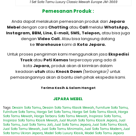
1 Set Sofa Tamu Luxury Classic Mewah Europe JM-3669
Pemesanan Produk :
Anda dapat melakukan pemesanan produk dari
Jepara
Mebel
dengan cara
Chatting
atau
Call
melalui
WhatsApp,
Instagram, BBM, Line, E-mail, SMS, Telepon,
atau bisa juga
dengan
Video Call.
Atau bisa langsung datang
ke
Warehouse
kami di
Kota Jepara.
Untuk proses pengiriman kami menggunakan jasa
Ekspedisi
Truck
atau
Peti Kemas
terpercaya yang ada di
kota
Jepara,
produk akan di kirimkan dalam
keadaan
utuh
atau
Knock Down
(terbongkar)
untuk
pemasangannya akan di bantu oleh pihak ekspedisi kami.
Terima Kasih & Salam Hangat
JEPARA MEBEL
Tags:
Desain Sofa Tamu
,
Desain Sofa Tamu Klasik Mewah
,
Furniture Sofa Tamu
,
Futniture Sofa Tamu
,
Harga Set Sofa Tamu
,
Harga Set Sofa Tamu Klasik
,
Harga
Sofa Tamu Mewah
,
Harga Terbaru Sofa Tamu Mewah
,
Inspirasi Sofa Tamu
,
Inspirasi Sofa Tamu Klasik Mewah
,
Jual Murah Sofa Tamu Klasik Jepara
,
Jual
Sofa Tamu
,
Jual Sofa Tamu Jati
,
Jual Sofa Tamu Jepara
,
Jual Sofa Tamu Klasik
,
Jual Sofa Tamu Mewah
,
Jual Sofa Tamu Minimalis
,
Jual Sofa Tamu Modern
,
Jual
Sofa tamu Ukiran Jepara
,
Model Sofa Luxury Klasik
,
Model Sofa Tamu Jepara