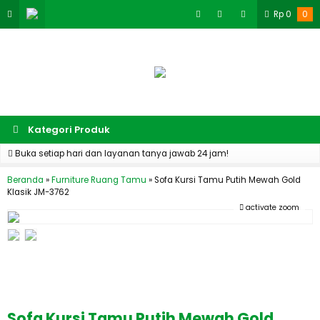
Rp
0
0
Kategori Produk
Buka setiap hari dan layanan tanya jawab 24 jam!
Beranda
»
Furniture Ruang Tamu
»
Sofa Kursi Tamu Putih Mewah Gold
Klasik JM-3762
activate zoom
Sofa Kursi Tamu Putih Mewah Gold