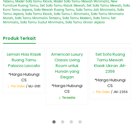
Tebaru
,
Model Sofa tamu Klasik
,
Model Sofa Tamu Mewah Minimalis
,
New
Furniture Ruang Tamu
,
Set Sofa Tamu Klasik Mewah
,
Set Sofa Tamu Mewah
,
Sofa
Kursi Tamu Jepara
,
Sofa Mewah Ruang Tamu
,
Sofa Tamu Jati Minimalis
,
Sofa
Tamu Jepara
,
Sofa Tamu Klasik
,
Sofa Tamu L Minimalis
,
Sofa Tamu Minimalis
Murah
,
Sofa Tamu Minimalis Terbaru
,
Sofa Tamu Modern
,
Sofa Tamu Set
Minimalis
,
Sofa Tamu Sudut Minimalis
,
Sofa Tamu Ukiran Jepara
Produk Terkait
Lemari Hias Klasik
American Luxury
Set Sofa Ruang
Ruang Tamu
Classic Living
Tamu Mewah
Palazzo Laccato
Room untuk
Klasik Ukiran JM-
Hunian yang
2356
*Harga Hubungi
Elegan
CS
*Harga Hubungi
*Harga Hubungi
CS
Pre Order
/ MJ-0181
CS
Pre Order
/ JM-2356
Tersedia