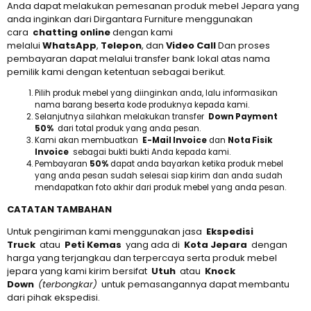
Anda dapat melakukan pemesanan produk mebel Jepara yang
anda inginkan dari Dirgantara Furniture menggunakan
cara
chatting online
dengan kami
melalui
WhatsApp
,
Telepon
, dan
Video Call
Dan proses
pembayaran dapat melalui transfer bank lokal atas nama
pemilik kami dengan ketentuan sebagai berikut.
Pilih produk mebel yang diinginkan anda, lalu informasikan
nama barang beserta kode produknya kepada kami.
Selanjutnya silahkan melakukan transfer
Down Payment
50%
dari total produk yang anda pesan.
Kami akan membuatkan
E-Mail Invoice
dan
Nota Fisik
Invoice
sebagai bukti bukti Anda kepada kami.
Pembayaran
50%
dapat anda bayarkan ketika produk mebel
yang anda pesan sudah selesai siap kirim dan anda sudah
mendapatkan foto akhir dari produk mebel yang anda pesan.
CATATAN TAMBAHAN
Untuk pengiriman kami menggunakan jasa
Ekspedisi
Truck
atau
Peti Kemas
yang ada di
Kota Jepara
dengan
harga yang terjangkau dan terpercaya serta produk mebel
jepara yang kami kirim bersifat
Utuh
atau
Knock
Down
(terbongkar)
untuk pemasangannya dapat membantu
dari pihak ekspedisi.