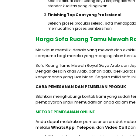
Sofa ini dibuat oleh tukang kayu berpengalaman
standar kualitas yang diinginkan.
Finishing Top Coat yang Profesional
Setelah proses produksi selesai, sofa mendapatk
memudahkan proses pembersihan.
Harga Sofa Ruang Tamu Mewah Ro
Meskipun memiliki desain yang mewah dan eksklusi
sempurna bagi mereka yang menginginkan furnitu
Sofa Ruang Tamu Mewah Royal Gaya Arab dari Jep
Dengan desain khas Arab, bahan baku berkualitas 
kenyamanan yang luar biasa. Segera miliki sofa i
CARA PEMESANAN DAN PEMBELIAN PRODUK
Silahkan menghubungi kontak kami yang sudah t
pembayaran untuk memudahkan anda dalam mend
METODE PEMESANAN ONLINE
Anda dapat melakukan pemesanan produk mebel J
melalui
WhatsApp
,
Telepon
, dan
Video Call
Dan 