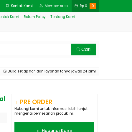
Kontak Kami
Member Area
Rp
0
0
ontak Kami
Return Policy
Tentang Kami
Cari
Buka setiap hari dan layanan tanya jawab 24 jam!
al
PRE ORDER
Hubungi kami untuk informasi lebih lanjut
mengenai pemesanan produk ini.
Hubungi Kami