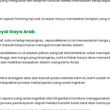
 yang menguasai seni kerajinan furniture. Mereka memastikan setiap bagia
an lapisan finishing top coat. Ini bukan hanya memberikan tampilan yang i
yal Gaya Arab
f, sofa ini tetap terjangkau. JeparaMebel.co.id menawarkan harga y
r mewah tanpa harus merogoh kocek terlalu dalam.
araMebel.co.id adalah pilihan yang tak terbantahkan untuk menci
tinggi, dan harga yang terjangkau, sofa ini tidak hanya akan mena
ni dan hadirkan keajaiban dalam ruang tamu Anda.
ertera di bagian atas dan bawah pada website kami ini, kami su
apatkan produk mebel jepara yang anda inginkan.
epara yang anda inginkan dari Dirgantara Furniture menggunaka
proses pembayaran dapat melalui transfer bank lokal atas nama pe