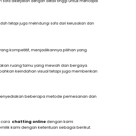
n sofa dikerjakan dengan detail tinggi untuk mencapai
ndah tetapi juga melindungi sofa dari kerusakan dan
ang kompetitif, menjadikannya pilihan yang
ptakan ruang tamu yang mewah dan bergaya.
mbahkan keindahan visual tetapi juga memberikan
dah menyediakan beberapa metode pemesanan dan
n cara
chatting online
dengan kami
milik kami dengan ketentuan sebagai berikut.