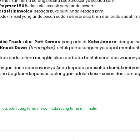
informasikan nama barang beserta kode produknya kepada kami.
Payment 50%
dari total produk yang anda pesan.
ta Fisik Invoice
sebagai bukti bukti Anda kepada kami.
roduk mebel yang anda pesan sudah selesai siap kirim dan anda sudah me
disi Truck
atau
Peti Kemas
yang ada di
Kota Jepara
dengan har
Knock Down
(terbongkar)
untuk pemasangannya dapat membantu d
g akan anda terima mungkin akan berbeda bentuk serat dan warnanya
jungan dan kepercayaanya Anda kepada perusahaa kami, kami yang
arena bagi kami kepuasan pelanggan adalah kesuksesan dan semang
 jati
,
sofa ruang tamu mewah
,
sofa ruang tamu minimalis