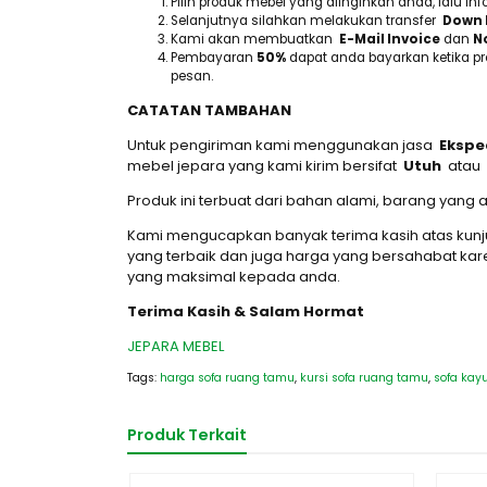
Pilih produk mebel yang diinginkan anda, lalu 
Selanjutnya silahkan melakukan transfer
Down 
Kami akan membuatkan
E-Mail Invoice
dan
No
Pembayaran
50%
dapat anda bayarkan ketika p
pesan.
CATATAN TAMBAHAN
Untuk pengiriman kami menggunakan jasa
Ekspe
mebel jepara yang kami kirim bersifat
Utuh
atau
Produk ini terbuat dari bahan alami, barang yan
Kami mengucapkan banyak terima kasih atas kun
yang terbaik dan juga harga yang bersahabat k
yang maksimal kepada anda.
Terima Kasih & Salam Hormat
JEPARA MEBEL
Tags:
harga sofa ruang tamu
,
kursi sofa ruang tamu
,
sofa kayu
Produk Terkait