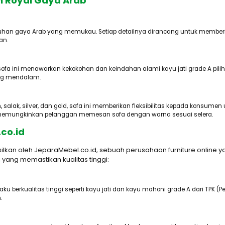
 Royal Gaya Arab
tuhan gaya Arab yang memukau. Setiap detailnya dirancang untuk memberik
an.
ofa ini menawarkan kekokohan dan keindahan alami kayu jati grade A pili
ang mendalam.
salak, silver, dan gold, sofa ini memberikan fleksibilitas kepada konsu
ga memungkinkan pelanggan memesan sofa dengan warna sesuai selera.
co.id
lkan oleh JeparaMebel.co.id, sebuah perusahaan furniture online ya
 yang memastikan kualitas tinggi:
berkualitas tinggi seperti kayu jati dan kayu mahoni grade A dari TPK (Pe
.