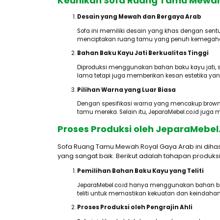
Keunikan Sofa Ruang Tamu Mewah
Desain yang Mewah dan Bergaya Arab
Sofa ini memiliki desain yang khas dengan sen
menciptakan ruang tamu yang penuh kemegah
Bahan Baku Kayu Jati Berkualitas Tinggi
Diproduksi menggunakan bahan baku kayu jati, s
lama tetapi juga memberikan kesan estetika y
Pilihan Warna yang Luar Biasa
Dengan spesifikasi warna yang mencakup brown, 
tamu mereka. Selain itu, JeparaMebel.co.id ju
Proses Produksi oleh JeparaMebel.
Sofa Ruang Tamu Mewah Royal Gaya Arab ini dihasi
yang sangat baik. Berikut adalah tahapan produksi
Pemilihan Bahan Baku Kayu yang Teliti
JeparaMebel.co.id hanya menggunakan bahan baku 
teliti untuk memastikan kekuatan dan keindahan
Proses Produksi oleh Pengrajin Ahli