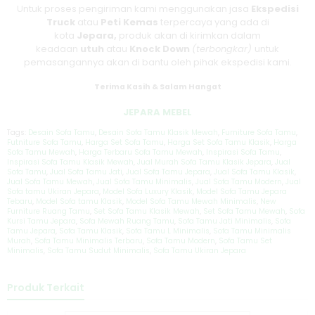
Untuk proses pengiriman kami menggunakan jasa
Ekspedisi
Truck
atau
Peti Kemas
terpercaya yang ada di
kota
Jepara,
produk akan di kirimkan dalam
keadaan
utuh
atau
Knock Down
(terbongkar)
untuk
pemasangannya akan di bantu oleh pihak ekspedisi kami.
Terima Kasih & Salam Hangat
JEPARA MEBEL
Tags:
Desain Sofa Tamu
,
Desain Sofa Tamu Klasik Mewah
,
Furniture Sofa Tamu
,
Futniture Sofa Tamu
,
Harga Set Sofa Tamu
,
Harga Set Sofa Tamu Klasik
,
Harga
Sofa Tamu Mewah
,
Harga Terbaru Sofa Tamu Mewah
,
Inspirasi Sofa Tamu
,
Inspirasi Sofa Tamu Klasik Mewah
,
Jual Murah Sofa Tamu Klasik Jepara
,
Jual
Sofa Tamu
,
Jual Sofa Tamu Jati
,
Jual Sofa Tamu Jepara
,
Jual Sofa Tamu Klasik
,
Jual Sofa Tamu Mewah
,
Jual Sofa Tamu Minimalis
,
Jual Sofa Tamu Modern
,
Jual
Sofa tamu Ukiran Jepara
,
Model Sofa Luxury Klasik
,
Model Sofa Tamu Jepara
Tebaru
,
Model Sofa tamu Klasik
,
Model Sofa Tamu Mewah Minimalis
,
New
Furniture Ruang Tamu
,
Set Sofa Tamu Klasik Mewah
,
Set Sofa Tamu Mewah
,
Sofa
Kursi Tamu Jepara
,
Sofa Mewah Ruang Tamu
,
Sofa Tamu Jati Minimalis
,
Sofa
Tamu Jepara
,
Sofa Tamu Klasik
,
Sofa Tamu L Minimalis
,
Sofa Tamu Minimalis
Murah
,
Sofa Tamu Minimalis Terbaru
,
Sofa Tamu Modern
,
Sofa Tamu Set
Minimalis
,
Sofa Tamu Sudut Minimalis
,
Sofa Tamu Ukiran Jepara
Produk Terkait