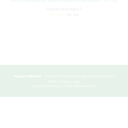
Almari Hias Mewah Jepara Desain Model Modern JM-3114
*Harga Hubungi CS
Pre Order
/ JM-3114
Jepara Mebel
- Toko Online Mebel Jepara Berkualitas
100% Terpercaya
Lapax Theme
versi 3.0.2 by Oketheme.com
Produk yang sangat tepat, pilihan bagus..!
Berhasil ditambahkan ke keranjang belanja