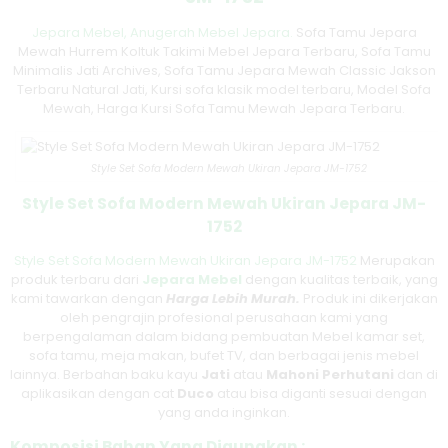
Jepara Mebel,
Anugerah Mebel Jepara.
Sofa Tamu Jepara
Mewah Hurrem Koltuk Takimi Mebel Jepara Terbaru, Sofa Tamu
Minimalis Jati Archives, Sofa Tamu Jepara Mewah Classic Jakson
Terbaru Natural Jati, Kursi sofa klasik model terbaru, Model Sofa
Mewah, Harga Kursi Sofa Tamu Mewah Jepara Terbaru.
Style Set Sofa Modern Mewah Ukiran Jepara JM-1752
Style Set Sofa Modern Mewah Ukiran Jepara JM-
1752
Style Set Sofa Modern Mewah Ukiran Jepara JM-1752
Merupakan
produk terbaru dari
Jepara Mebel
dengan kualitas terbaik, yang
kami tawarkan dengan
Harga Lebih Murah.
Produk ini dikerjakan
oleh pengrajin profesional perusahaan kami yang
berpengalaman dalam bidang pembuatan Mebel kamar set,
sofa tamu, meja makan, bufet TV, dan berbagai jenis mebel
lainnya. Berbahan baku kayu
Jati
atau
M
ahoni Perhutani
dan di
aplikasikan dengan cat
D
uco
atau bisa diganti sesuai dengan
yang anda inginkan.
Komposisi Bahan Yang Digunakan :