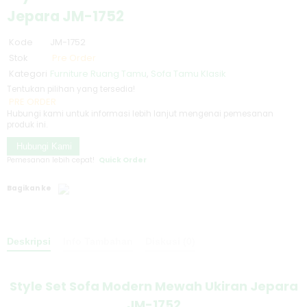
Jepara JM-1752
Kode
JM-1752
Stok
Pre Order
Kategori
Furniture Ruang Tamu
,
Sofa Tamu Klasik
Tentukan pilihan yang tersedia!
PRE ORDER
Hubungi kami untuk informasi lebih lanjut mengenai pemesanan
produk ini.
Hubungi Kami
Pemesanan lebih cepat!
Quick Order
Bagikan ke
Deskripsi
Info Tambahan
Diskusi (0)
Style Set Sofa Modern Mewah Ukiran Jepara
JM-1752