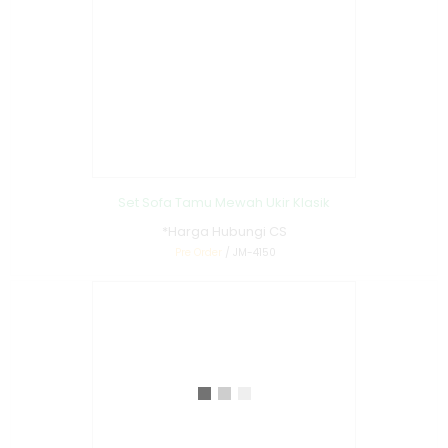
Set Sofa Tamu Mewah Ukir Klasik
*Harga Hubungi CS
Pre Order
/ JM-4150