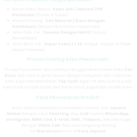
Bahan Baku Utama :
Kayu Jati / Mahoni TPK
Perhutani
(Grade A Super)
Model Finishing :
Cat Natural / Duco Dengan
Kombinasi
(Sesuai Permintaan Konsumen)
Jenis Kain Jok :
Canvas Dengan Motif
(Sesuai
Permintaan)
Jenis Busa Jok :
Super Foam LJ 26
(Empuk, Kenyal, & Tidak
Mudah Kempes)
Proses Closing Atau Pewarnaan :
Proses Pewarnaan atau closing menggunakan bahan baku
Cat
Duco
atau bisa di ganti sesuai dengan keinginan dari customer,
kami juga menambahkan
Top Coat
Agar cat atau warna pada
kayu tidak mudah pudar dan tahan lama, juga tidak mudah kotor.
Cara Pemesanan Produk :
Anda dapat melakukan pemesanan produk dari
Jepara
Mebel
dengan cara
Chatting
atau
Call
melalui
WhatsApp,
Instagram, BBM, Line, E-mail, SMS, Telepon,
atau bisa juga
dengan
Video Call.
Atau bisa langsung datang
ke
Warehouse
kami di
Kota Jepara.