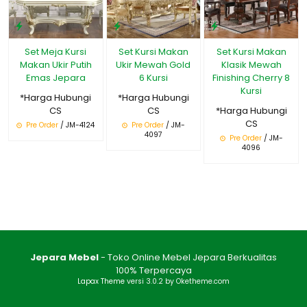
Set Meja Kursi
Set Kursi Makan
Set Kursi Makan
Makan Ukir Putih
Ukir Mewah Gold
Klasik Mewah
Emas Jepara
6 Kursi
Finishing Cherry 8
Kursi
*Harga Hubungi
*Harga Hubungi
CS
CS
*Harga Hubungi
CS
Pre Order
/ JM-4124
Pre Order
/ JM-
4097
Pre Order
/ JM-
4096
Jepara Mebel
- Toko Online Mebel Jepara Berkualitas
100% Terpercaya
Lapax Theme
versi 3.0.2 by Oketheme.com