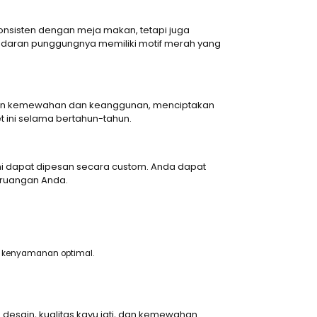
konsisten dengan meja makan, tetapi juga
ndaran punggungnya memiliki motif merah yang
uhan kemewahan dan keanggunan, menciptakan
t ini selama bertahun-tahun.
ini dapat dipesan secara custom. Anda dapat
 ruangan Anda.
 kenyamanan optimal.
desain, kualitas kayu jati, dan kemewahan