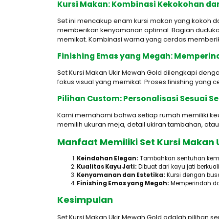
Kursi Makan: Kombinasi Kekokohan da
Set ini mencakup enam kursi makan yang kokoh dan
memberikan kenyamanan optimal. Bagian dudukan 
memikat. Kombinasi warna yang cerdas memberikan
Finishing Emas yang Megah: Memperi
Set Kursi Makan Ukir Mewah Gold dilengkapi d
fokus visual yang memikat. Proses finishing yang 
Pilihan Custom: Personalisasi Sesuai S
Kami memahami bahwa setiap rumah memiliki keuni
memilih ukuran meja, detail ukiran tambahan, ata
Manfaat Memiliki Set Kursi Makan
Keindahan Elegan:
Tambahkan sentuhan kem
Kualitas Kayu Jati:
Dibuat dari kayu jati berkua
Kenyamanan dan Estetika:
Kursi dengan bus
Finishing Emas yang Megah:
Memperindah da
Kesimpulan
Set Kursi Makan Ukir Mewah Gold adalah pilihan 