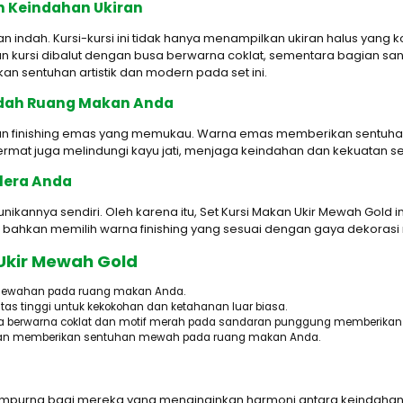
n Keindahan Ukiran
 indah. Kursi-kursi ini tidak hanya menampilkan ukiran halus yang 
kursi dibalut dengan busa berwarna coklat, sementara bagian sa
 sentuhan artistik dan modern pada set ini.
ndah Ruang Makan Anda
engan finishing emas yang memukau. Warna emas memberikan sent
cermat juga melindungi kayu jati, menjaga keindahan dan kekuatan se
elera Anda
kannya sendiri. Oleh karena itu, Set Kursi Makan Ukir Mewah Gold 
u bahkan memilih warna finishing yang sesuai dengan gaya dekorasi
 Ukir Mewah Gold
ewahan pada ruang makan Anda.
litas tinggi untuk kekokohan dan ketahanan luar biasa.
a berwarna coklat dan motif merah pada sandaran punggung memberikan
n memberikan sentuhan mewah pada ruang makan Anda.
sempurna bagi mereka yang menginginkan harmoni antara keindahan 