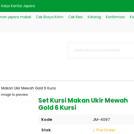
 Kerja Kantor Jepara
nan jepara mebel
Cek Biaya Kirim
Cek Resi
Katalog
Konfirmasi
Ko
Membuat Kamar Tidur Lebih E
h Kombinasi Klasik Duco JM-1
Gold Model Yatak JM-1190
kan Style Modern JM-3858
n Patina Holbrook
ewah Modern Jepara JM-1469
i Makan Ukir Mewah Gold 6 Kursi
Mewah Duco Putih JM-3060
k image to preview
Set Kursi Makan Ukir Mewah
Gold 6 Kursi
Kode
JM-4097
Stok
Pre Order