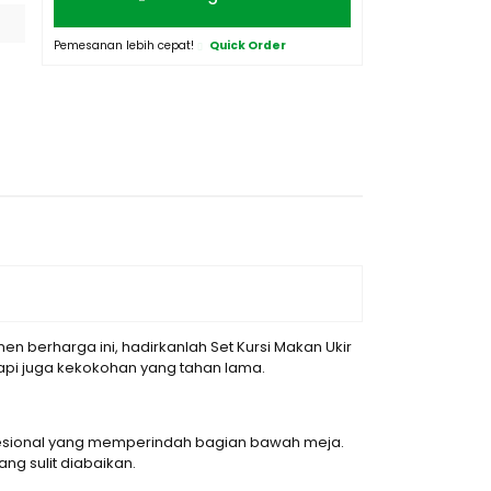
Pemesanan lebih cepat!
Quick Order
erharga ini, hadirkanlah Set Kursi Makan Ukir
etapi juga kekokohan yang tahan lama.
ofesional yang memperindah bagian bawah meja.
g sulit diabaikan.