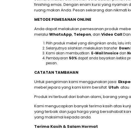
finishing emas. Dengan enam kursi yang nyaman d
ruang makan Anda. Pesan sekarang dan nikmati 
METODE PEMESANAN ONLINE
Anda dapat melakukan pemesanan produk mebel J
melalui
WhatsApp
,
Telepon
, dan
Video Call
Dan 
Pilih produk mebel yang diinginkan anda, lalu 
Selanjutnya silahkan melakukan transfer
Down 
Kami akan membuatkan
E-Mail Invoice
dan
No
Pembayaran
50%
dapat anda bayarkan ketika p
pesan.
CATATAN TAMBAHAN
Untuk pengiriman kami menggunakan jasa
Ekspe
mebel jepara yang kami kirim bersifat
Utuh
atau
Produk ini terbuat dari bahan alami, barang yan
Kami mengucapkan banyak terima kasih atas kun
yang terbaik dan juga harga yang bersahabat k
yang maksimal kepada anda.
Terima Kasih & Salam Hormat