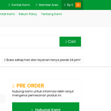
Kontak Kami
Member Area
Rp
0
0
ntak Kami
Return Policy
Tentang Kami
Cari
Buka setiap hari dan layanan tanya jawab 24 jam!
PRE ORDER
Hubungi kami untuk informasi lebih lanjut
mengenai pemesanan produk ini.
Hubungi Kami