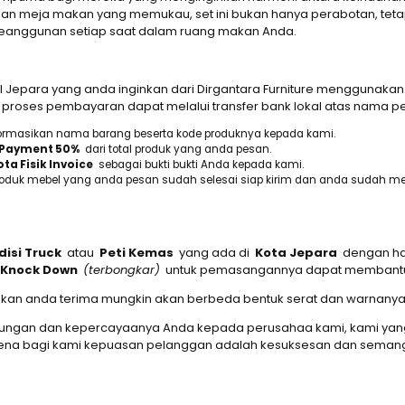
an meja makan yang memukau, set ini bukan hanya perabotan, teta
keanggunan setiap saat dalam ruang makan Anda.
epara yang anda inginkan dari Dirgantara Furniture menggunaka
proses pembayaran dapat melalui transfer bank lokal atas nama pe
informasikan nama barang beserta kode produknya kepada kami.
Payment 50%
dari total produk yang anda pesan.
ta Fisik Invoice
sebagai bukti bukti Anda kepada kami.
roduk mebel yang anda pesan sudah selesai siap kirim dan anda sudah me
disi Truck
atau
Peti Kemas
yang ada di
Kota Jepara
dengan har
Knock Down
(terbongkar)
untuk pemasangannya dapat membantu d
g akan anda terima mungkin akan berbeda bentuk serat dan warnanya
jungan dan kepercayaanya Anda kepada perusahaa kami, kami yang
arena bagi kami kepuasan pelanggan adalah kesuksesan dan semang