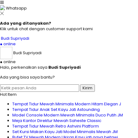
Whatsapp
Ada yang ditanyakan?
Klik untuk chat dengan customer support kami
Budi Supriyadi
● online
Budi Supriyadi
● online
Halo, perkenalkan saya
Budi Supriyadi
Ada yang bisa saya bantu?
Kirim
Hot Item
Tempat Tidur Mewah Minimalis Modern Hitam Elegan J
Tempat Tidur Anak Set Kayu Jati Astounding
Model Console Modern Mewah MInimalis Duco Putih JM
Meja Kantor Direktur Mewah Saheste Classic
Tempat Tidur Mewah Retro Ashvini Platform
Set Kursi Makan Kayu Jati Model Minimalis Mewah JM
Bufet TV Mewah Modern Ukiran Kayu jati gaya betawi