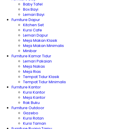
Baby Tafel
Box Bayi
Lemari Bayi
Furniture Dapur
Kitchen Set
Kursi Cafe
Lemari Dapur
Meja Makan Klasik
Meja Makan Minimalis
Minibar
Furniture Kamar Tidur
Lemari Pakaian
Meja Nakas
Meja Rias
Tempat Tidur Klasik
Tempat Tidur Minimalis
Furniture Kantor
Kursi Kantor
Meja Kantor
Rak Buku
Furniture Outdoor
Gazebo
Kursi Rotan
Kursi Taman
Furniture Ruang Tamu