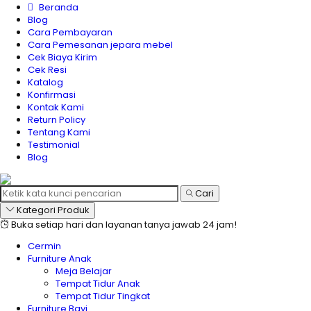
Beranda
Blog
Cara Pembayaran
Cara Pemesanan jepara mebel
Cek Biaya Kirim
Cek Resi
Katalog
Konfirmasi
Kontak Kami
Return Policy
Tentang Kami
Testimonial
Blog
Cari
Kategori Produk
Buka setiap hari dan layanan tanya jawab 24 jam!
Cermin
Furniture Anak
Meja Belajar
Tempat Tidur Anak
Tempat Tidur Tingkat
Furniture Bayi