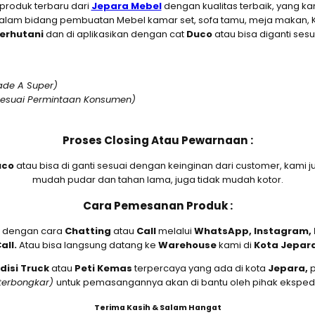
roduk terbaru dari
Jepara Mebel
dengan kualitas terbaik, yang 
am bidang pembuatan Mebel kamar set, sofa tamu, meja makan, Kitc
Perhutani
dan di aplikasikan dengan cat
D
uco
atau bisa diganti ses
ade A Super)
Sesuai Permintaan Konsumen)
Proses Closing Atau Pewarnaan :
uco
atau bisa di ganti sesuai dengan keinginan dari customer, ka
mudah pudar dan tahan lama, juga tidak mudah kotor.
Cara Pemesanan Produk :
dengan cara
Chatting
atau
Call
melalui
WhatsApp, Instagram, B
all.
Atau bisa langsung datang ke
Warehouse
kami di
Kota Jepar
disi Truck
atau
Peti Kemas
terpercaya yang ada di kota
Jepara,
terbongkar)
untuk pemasangannya akan di bantu oleh pihak ekspedi
Terima Kasih & Salam Hangat