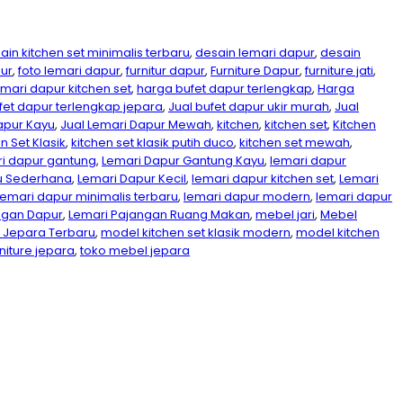
ain kitchen set minimalis terbaru
,
desain lemari dapur
,
desain
ur
,
foto lemari dapur
,
furnitur dapur
,
Furniture Dapur
,
furniture jati
,
mari dapur kitchen set
,
harga bufet dapur terlengkap
,
Harga
ufet dapur terlengkap jepara
,
Jual bufet dapur ukir murah
,
Jual
apur Kayu
,
Jual Lemari Dapur Mewah
,
kitchen
,
kitchen set
,
Kitchen
n Set Klasik
,
kitchen set klasik putih duco
,
kitchen set mewah
,
i dapur gantung
,
Lemari Dapur Gantung Kayu
,
lemari dapur
u Sederhana
,
Lemari Dapur Kecil
,
lemari dapur kitchen set
,
Lemari
lemari dapur minimalis terbaru
,
lemari dapur modern
,
lemari dapur
ngan Dapur
,
Lemari Pajangan Ruang Makan
,
mebel jari
,
Mebel
n Jepara Terbaru
,
model kitchen set klasik modern
,
model kitchen
rniture jepara
,
toko mebel jepara