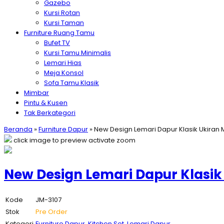
Gazebo
Kursi Rotan
Kursi Taman
Furniture Ruang Tamu
Bufet TV
Kursi Tamu Minimalis
Lemari Hias
Meja Konsol
Sofa Tamu Klasik
Mimbar
Pintu & Kusen
Tak Berkategori
Beranda
»
Furniture Dapur
»
New Design Lemari Dapur Klasik Ukiran
click image to preview
activate zoom
New Design Lemari Dapur Klasi
Kode
JM-3107
Stok
Pre Order
Kategori
Furniture Dapur
,
Kitchen Set
,
Lemari Dapur