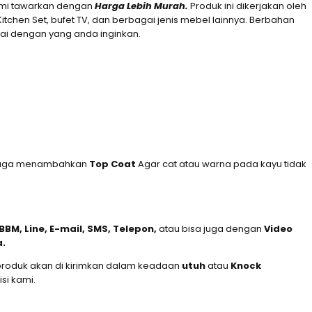
kami tawarkan dengan
Harga Lebih Murah.
Produk ini dikerjakan oleh
hen Set, bufet TV, dan berbagai jenis mebel lainnya. Berbahan
uai dengan yang anda inginkan.
mi juga menambahkan
Top Coat
Agar cat atau warna pada kayu tidak
BM, Line, E-mail, SMS, Telepon,
atau bisa juga dengan
Video
a.
produk akan di kirimkan dalam keadaan
utuh
atau
Knock
si kami.