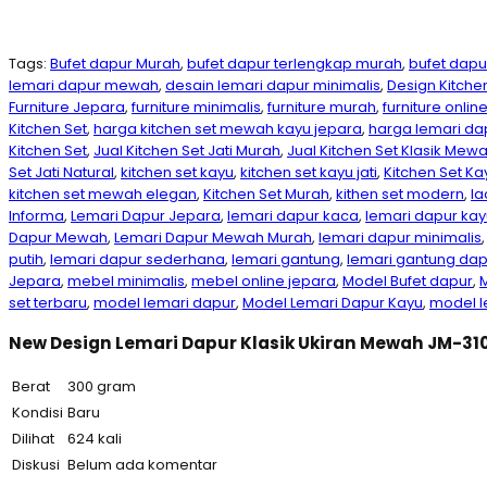
Tags:
Bufet dapur Murah
,
bufet dapur terlengkap murah
,
bufet dapur
lemari dapur mewah
,
desain lemari dapur minimalis
,
Design Kitchen
Furniture Jepara
,
furniture minimalis
,
furniture murah
,
furniture onlin
Kitchen Set
,
harga kitchen set mewah kayu jepara
,
harga lemari da
Kitchen Set
,
Jual Kitchen Set Jati Murah
,
Jual Kitchen Set Klasik Mew
Set Jati Natural
,
kitchen set kayu
,
kitchen set kayu jati
,
Kitchen Set Ka
kitchen set mewah elegan
,
Kitchen Set Murah
,
kithen set modern
,
la
Informa
,
Lemari Dapur Jepara
,
lemari dapur kaca
,
lemari dapur kay
Dapur Mewah
,
Lemari Dapur Mewah Murah
,
lemari dapur minimalis
putih
,
lemari dapur sederhana
,
lemari gantung
,
lemari gantung dap
Jepara
,
mebel minimalis
,
mebel online jepara
,
Model Bufet dapur
,
M
set terbaru
,
model lemari dapur
,
Model Lemari Dapur Kayu
,
model l
New Design Lemari Dapur Klasik Ukiran Mewah JM-31
Berat
300 gram
Kondisi
Baru
Dilihat
624 kali
Diskusi
Belum ada komentar