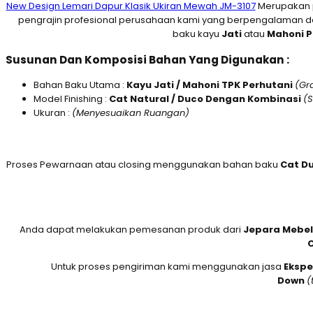
New Design Lemari Dapur Klasik Ukiran Mewah JM-3107
Merupakan p
pengrajin profesional perusahaan kami yang berpengalaman dal
baku kayu
Jati
atau
M
ahoni 
Susunan Dan
Komposisi Bahan Yang Digunakan :
Bahan Baku Utama :
Kayu Jati / Mahoni TPK Perhutani
(Gr
Model Finishing :
Cat Natural / Duco Dengan Kombinasi
(
Ukuran :
(Menyesuaikan Ruangan)
Proses Pewarnaan atau closing menggunakan bahan baku
Cat D
Anda dapat melakukan pemesanan produk dari
Jepara Mebel
C
Untuk proses pengiriman kami menggunakan jasa
Ekspe
Down
(