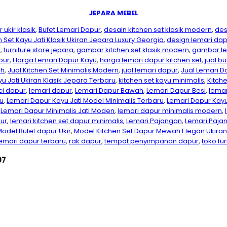
JEPARA MEBEL
 ukir klasik
,
Bufet Lemari Dapur
,
desain kitchen set klasik modern
,
des
 Set Kayu Jati Klasik Ukiran Jepara Luxury Georgia
,
design lemari dap
e
,
furniture store jepara
,
gambar kitchen set klasik modern
,
gambar le
pur
,
Harga Lemari Dapur Kayu
,
harga lemari dapur kitchen set
,
jual b
ah
,
Jual Kitchen Set Minimalis Modern
,
jual lemari dapur
,
Jual Lemari D
yu Jati Ukiran Klasik Jepara Terbaru
,
kitchen set kayu minimalis
,
Kitche
ci dapur
,
lemari dapur
,
Lemari Dapur Bawah
,
Lemari Dapur Besi
,
lemar
u
,
Lemari Dapur Kayu Jati Model Minimalis Terbaru
,
Lemari Dapur Kay
,
Lemari Dapur Minimalis Jati Moden
,
lemari dapur minimalis modern
,
ur
,
lemari kitchen set dapur minimalis
,
Lemari Pajangan
,
Lemari Paja
odel Bufet dapur Ukir
,
Model Kitchen Set Dapur Mewah Elegan Ukira
emari dapur terbaru
,
rak dapur
,
tempat penyimpanan dapur
,
toko fu
07