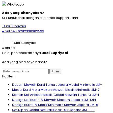
Whatsapp
Ada yang ditanyakan?
Klik untuk chat dengan customer support kami
Budi Supriyadi
● online
+6282330302593
Budi Supriyadi
● online
Halo, perkenalkan saya
Budi Supriyadi
Ada yang bisa saya bantu?
Kirim
Hot Item
Desain Mewah Kursi Tamu Jepara Model Minimalis JM-
Model Kursi Meja Makan Mewah Klasik Minimalis JM-7
Kamar Set Antique Klasik Coklat Mewah Terbaru JM-1
Design Set Bufet TV Mewah Modern Jepara JM-1014
Design Bufet TV Klasik Minimalis Mewah Jepara JM-6
Set Dipan Coklat Natural Klasik Ukir Jepara JM-380