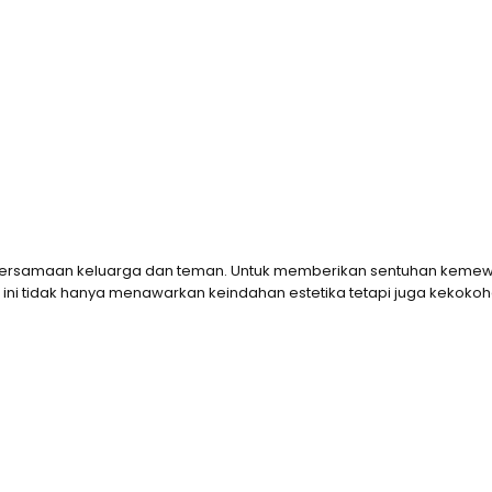
bersamaan keluarga dan teman. Untuk memberikan sentuhan kemewah
i, set ini tidak hanya menawarkan keindahan estetika tetapi juga ke