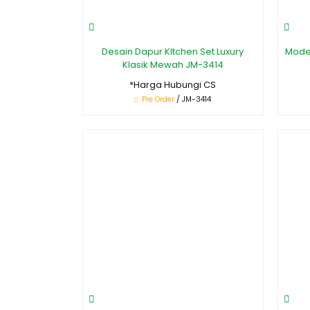
Desain Dapur KItchen Set Luxury
Model
Klasik Mewah JM-3414
*Harga Hubungi CS
Pre Order
/ JM-3414