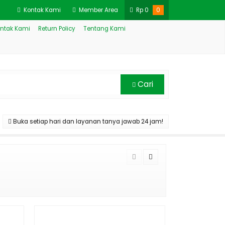
Kontak Kami
Member Area
Rp
0
0
ntak Kami
Return Policy
Tentang Kami
Cari
Buka setiap hari dan layanan tanya jawab 24 jam!