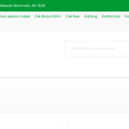
e Mewah Minimalis JM-1536
nan jepara mebel
Cek Biaya Kirim
Cek Resi
Katalog
Konfirmasi
Ko
l Viva Mewah Kombinasi JM-2
tural Kualitas Ekspor
ah Minimalis Modern JM-3005
ik Ukiran Mewah Jepara JM-3
Model Klasik Mewah JM-3645
lis Jepara Kayu Jati JM-234
 Minimalis Kayu Jati JM-45