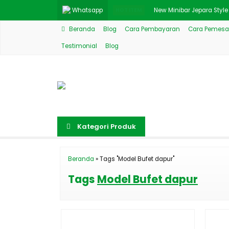
Whatsapp
HOT ITEM
New Minibar Jepara Styl
Beranda
Blog
Cara Pembayaran
Cara Pemesa
Meja Konsol Klasik Mode
Testimonial
Blog
Dipan Jati Ukir Mewah Na
Design Meja Makan Mew
Lemari Dapur Model Klas
Jual Meja Makan Eropa 
Kategori Produk
Style Meja Makan Minima
Jual Bufet Konsol Drawer
Beranda
»
Tags "Model Bufet dapur"
Tags
Model Bufet dapur