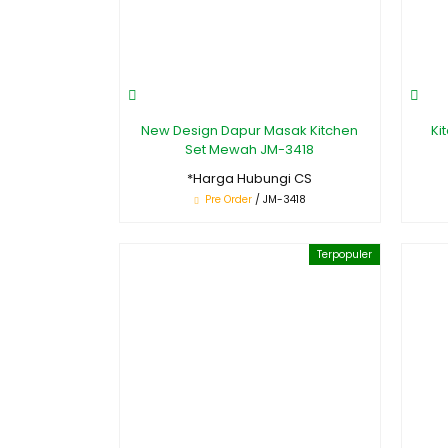
New Design Dapur Masak Kitchen
Ki
Set Mewah JM-3418
*Harga Hubungi CS
Pre Order
/ JM-3418
Terpopuler