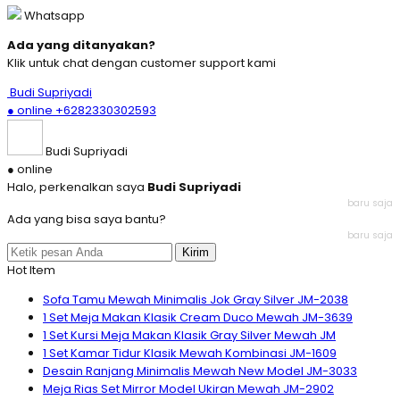
Whatsapp
Ada yang ditanyakan?
Klik untuk chat dengan customer support kami
Budi Supriyadi
● online
+6282330302593
Budi Supriyadi
● online
Halo, perkenalkan saya
Budi Supriyadi
baru saja
Ada yang bisa saya bantu?
baru saja
Kirim
Hot Item
Sofa Tamu Mewah Minimalis Jok Gray Silver JM-2038
1 Set Meja Makan Klasik Cream Duco Mewah JM-3639
1 Set Kursi Meja Makan Klasik Gray Silver Mewah JM
1 Set Kamar Tidur Klasik Mewah Kombinasi JM-1609
Desain Ranjang Minimalis Mewah New Model JM-3033
Meja Rias Set Mirror Model Ukiran Mewah JM-2902