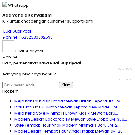
Whatsapp
Ada yang ditanyakan?
Klik untuk chat dengan customer support kami
Budi Supriyadi
● online
+6282330302593
Budi Supriyadi
● online
Halo, perkenalkan saya
Budi Supriyadi
baru saja
Ada yang bisa saya bantu?
baru saja
Kirim
Hot Item
Meja Konsol Klasik Eropa Mewah Ukiran Jepara JM-29....
Pintu Jati Klasik Ukiran Mewah Jepara New Model JM....
Meja Kerja Style Minimalis Brown Klasik Mewah Baru....
Modern Design Backdrop TV Mewah Style Eropa JM-336....
Style Tempat Tidur Anak Modern Minimalis Baru JM-2....
Model Desain Tempat Tidur Anak Tingkat Mewah JM-28....