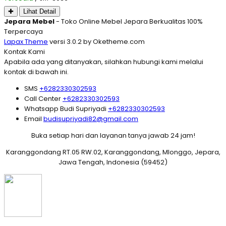
✚
Lihat Detail
Jepara Mebel
- Toko Online Mebel Jepara Berkualitas 100%
Terpercaya
Lapax Theme
versi 3.0.2 by Oketheme.com
Kontak Kami
Apabila ada yang ditanyakan, silahkan hubungi kami melalui
kontak di bawah ini.
SMS
+6282330302593
Call Center
+6282330302593
Whatsapp
Budi Supriyadi
+6282330302593
Email
budisupriyadi82@gmail.com
Buka setiap hari dan layanan tanya jawab 24 jam!
Karanggondang RT.05 RW.02, Karanggondang, Mlonggo, Jepara,
Jawa Tengah, Indonesia (59452)