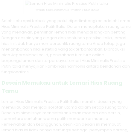
Makan Gold
Lemari Hias Minimalis Prestise Putih Italia
Model Mewah
Salah satu opsi terbaik yang patut dipertimbangkan adalah Lemari
Klasik Ukiran
Hias Minimalis Prestise Putih Italia. Dalam menciptakan ruang tamu
yang menawan, pemilihan lemari hias menjadi langkah penting.
JM
Dengan desain yang elegan dan sentuhan prestise Italia, lemari
hias ini tidak hanya mempercantik ruang tamu Anda tetapi juga
menambahkan nilai estetika yang tak terbantahkan. Diproduksi
Desain Model
oleh JeparaMebel.co.id, perusahaan furniture online
berpengalaman dan terpercaya, Lemari Hias Minimalis Prestise
Sofa Tamu
Putih Italia menyajikan kombinasi harmonis antara keindahan dan
fungsionalitas.
Mewah Style
Desain Memukau untuk Lemari Hias Ruang
Modern JM-
Tamu
3604
Lemari Hias Minimalis Prestise Putih Italia memiliki desain yang
memukau dan menjadi sorotan utama dalam setiap ruang tamu.
Jual Set Kursi
Desain minimalisnya menciptakan kesan modern dan bersih,
sementara sentuhan warna putih memberikan nuansa
Meja Makan
kemewahan dan keanggunan. Keunikan desain ini membuat
lemari hias ini tidak hanya berfungsi sebagai penyimpan barang,
Gold Klasik