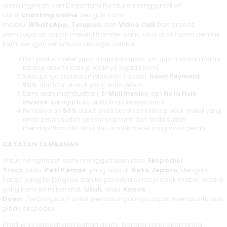
anda inginkan dari Dirgantara Furniture menggunakan
cara
chatting online
dengan kami
melalui
WhatsApp
,
Telepon
, dan
Video Call
Dan proses
pembayaran dapat melalui transfer bank lokal atas nama pemilik
kami dengan ketentuan sebagai berikut.
Pilih produk mebel yang diinginkan anda, lalu informasikan nama
barang beserta kode produknya kepada kami.
Selanjutnya silahkan melakukan transfer
Down Payment
50%
dari total produk yang anda pesan.
Kami akan membuatkan
E-Mail Invoice
dan
Nota Fisik
Invoice
sebagai bukti bukti Anda kepada kami.
Pembayaran
50%
dapat anda bayarkan ketika produk mebel yang
anda pesan sudah selesai siap kirim dan anda sudah
mendapatkan foto akhir dari produk mebel yang anda pesan.
CATATAN TAMBAHAN
Untuk pengiriman kami menggunakan jasa
Ekspedisi
Truck
atau
Peti Kemas
yang ada di
Kota Jepara
dengan
harga yang terjangkau dan terpercaya serta produk mebel jepara
yang kami kirim bersifat
Utuh
atau
Knock
Down
(terbongkar)
untuk pemasangannya dapat membantu dari
pihak ekspedisi.
Produk ini terbuat dari bahan alami, barang yang akan anda