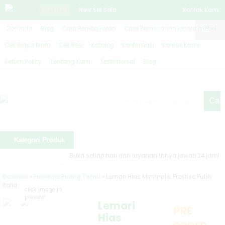
HOT ITEM
New Set Sofa
Kontak Kami
Beranda
Blog
Cara Pembayaran
Cara Pemesanan jepara mebel
Whatsapp
Klasik Turkey
Member Area
Rp
Cek Biaya Kirim
Cek Resi
Katalog
Konfirmasi
Kontak Kami
Koltuk Mewah
Return Policy
Tentang Kami
Testimonial
Blog
JM-1159
Style Meja Rias
Cari
Mewah Duco
Putih Jepara
Kategori Produk
JM-2663
Buka setiap hari dan layanan tanya jawab 24 jam!
Baby Box Set
Beranda
»
Furniture Ruang Tamu
»
Lemari Hias Minimalis Prestise Putih
Italia
click image to
Lemari Baju
preview
Lemari
PRE
Bayi Mewah
Hias