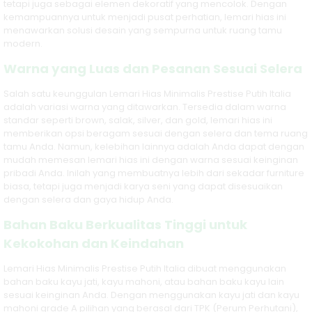
tetapi juga sebagai elemen dekoratif yang mencolok. Dengan
kemampuannya untuk menjadi pusat perhatian, lemari hias ini
Model Ukir J
menawarkan solusi desain yang sempurna untuk ruang tamu
modern.
Warna yang Luas dan Pesanan Sesuai Selera
Salah satu keunggulan Lemari Hias Minimalis Prestise Putih Italia
adalah variasi warna yang ditawarkan. Tersedia dalam warna
standar seperti brown, salak, silver, dan gold, lemari hias ini
memberikan opsi beragam sesuai dengan selera dan tema ruang
tamu Anda. Namun, kelebihan lainnya adalah Anda dapat dengan
mudah memesan lemari hias ini dengan warna sesuai keinginan
pribadi Anda. Inilah yang membuatnya lebih dari sekadar furniture
biasa, tetapi juga menjadi karya seni yang dapat disesuaikan
dengan selera dan gaya hidup Anda.
Bahan Baku Berkualitas Tinggi untuk
Kekokohan dan Keindahan
Lemari Hias Minimalis Prestise Putih Italia dibuat menggunakan
bahan baku kayu jati, kayu mahoni, atau bahan baku kayu lain
sesuai keinginan Anda. Dengan menggunakan kayu jati dan kayu
mahoni grade A pilihan yang berasal dari TPK (Perum Perhutani),