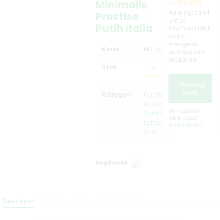
ORDER
Minimalis
Minimalis New
Hubungi kami
Prestise
untuk
Putih Italia
Lemari TV Putih
informasi lebih
lanjut
mengenai
Mewah Klasik
Kode
MJ-075
pemesanan
produk ini.
Model Ukiran
Stok
Pre
Order
JM-3146
Hubungi
Kami
Kategori
Furniture
Ruang
Desain
Pemesanan
Tamu
,
lebih cepat!
Lemari
Kekinian Sofa
Quick Order
Hias
Tamu Bergaya
Mewah Modern
Bagikan ke
JM-
Deskripsi
Info Tambahan
Diskusi (0)
Kursi Meja