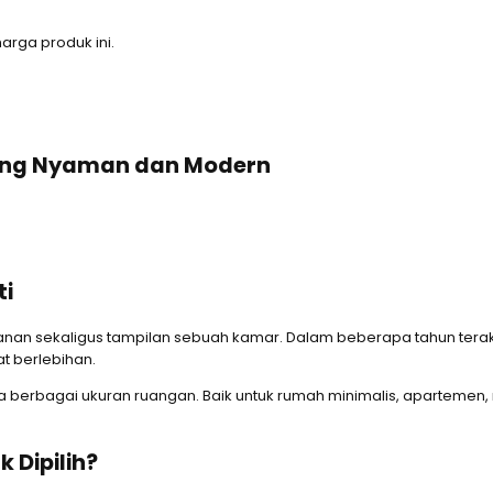
rga produk ini.
yang Nyaman dan Modern
ti
n sekaligus tampilan sebuah kamar. Dalam beberapa tahun terakhir
t berlebihan.
a berbagai ukuran ruangan. Baik untuk rumah minimalis, apartemen
 Dipilih?