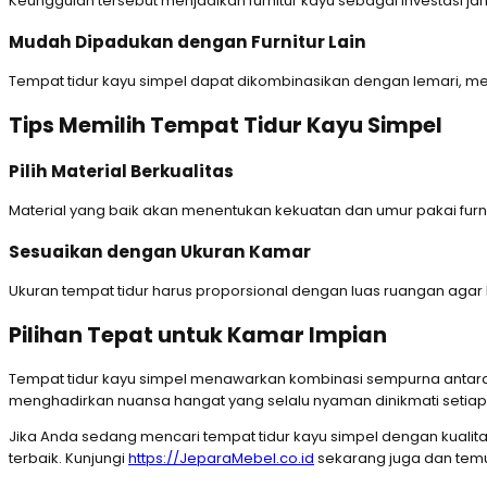
Keunggulan tersebut menjadikan furnitur kayu sebagai investasi 
Mudah Dipadukan dengan Furnitur Lain
Tempat tidur kayu simpel dapat dikombinasikan dengan lemari, m
Tips Memilih Tempat Tidur Kayu Simpel
Pilih Material Berkualitas
Material yang baik akan menentukan kekuatan dan umur pakai furnitu
Sesuaikan dengan Ukuran Kamar
Ukuran tempat tidur harus proporsional dengan luas ruangan agar
Pilihan Tepat untuk Kamar Impian
Tempat tidur kayu simpel menawarkan kombinasi sempurna antara k
menghadirkan nuansa hangat yang selalu nyaman dinikmati setiap 
Jika Anda sedang mencari tempat tidur kayu simpel dengan kuali
terbaik. Kunjungi
https://JeparaMebel.co.id
sekarang juga dan temu