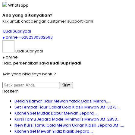
Whatsapp
Ada yang ditanyakan?
Klik untuk chat dengan customer support kami
Budi Supriyadi
● online
+6282330302593
Budi Supriyadi
● online
Halo, perkenalkan saya
Budi Supriyadi
Ada yang bisa saya bantu?
Kirim
Hot Item
Desain Kamar Tidur Mewah Yatak Odasi Merah....
Set Tempat Tidur Coklat Gold Klasik Mewah JM-3273....
Kitchen Set Mutfak Dapur Mewah Jepara....
Kursi Tamu Jepara Model Minimalis Mewah JM-2853....
New Kursi Tamu Gold Mewah Ukiran Klasik Jepara JM-....
Kitchen Set Mewah Yildiz Klasik Jepara....