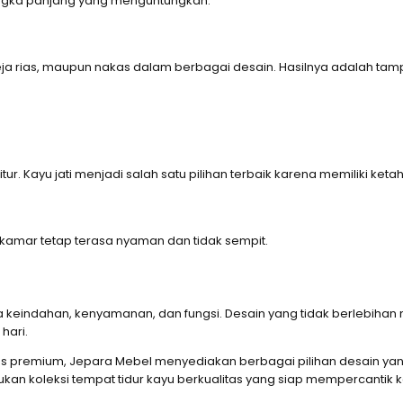
jangka panjang yang menguntungkan.
eja rias, maupun nakas dalam berbagai desain. Hasilnya adalah ta
r. Kayu jati menjadi salah satu pilihan terbaik karena memiliki keta
 kamar tetap terasa nyaman dan tidak sempit.
eindahan, kenyamanan, dan fungsi. Desain yang tidak berlebihan m
hari.
tas premium, Jepara Mebel menyediakan berbagai pilihan desain y
kan koleksi tempat tidur kayu berkualitas yang siap mempercantik