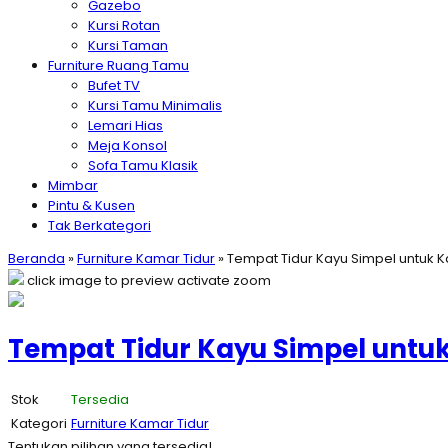
Gazebo
Kursi Rotan
Kursi Taman
Furniture Ruang Tamu
Bufet TV
Kursi Tamu Minimalis
Lemari Hias
Meja Konsol
Sofa Tamu Klasik
Mimbar
Pintu & Kusen
Tak Berkategori
Beranda
»
Furniture Kamar Tidur
»
Tempat Tidur Kayu Simpel untuk
click image to preview
activate zoom
Tempat Tidur Kayu Simpel unt
Stok
Tersedia
Kategori
Furniture Kamar Tidur
Tentukan pilihan yang tersedia!