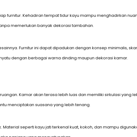
iap furnitur. Kehadiran tempat tidur kayu mampu menghadirkan nuan
p tanpa memerlukan banyak dekorasi tambahan.
 desainnya. Furnitur ini dapat dipadukan dengan konsep minimalis, s
menyatu dengan berbagai warna dinding maupun dekorasi kamar.
ngan. Kamar akan terasa lebih luas dan memiliki sirkulasi yang le
tu menciptakan suasana yang lebih tenang.
ik. Material seperti kayu jati terkenal kuat, kokoh, dan mampu dig