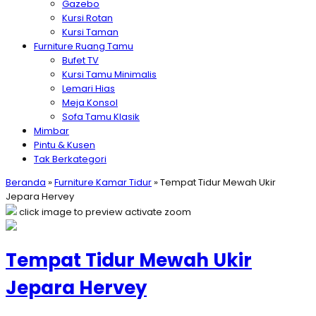
Gazebo
Kursi Rotan
Kursi Taman
Furniture Ruang Tamu
Bufet TV
Kursi Tamu Minimalis
Lemari Hias
Meja Konsol
Sofa Tamu Klasik
Mimbar
Pintu & Kusen
Tak Berkategori
Beranda
»
Furniture Kamar Tidur
»
Tempat Tidur Mewah Ukir
Jepara Hervey
click image to preview
activate zoom
Tempat Tidur Mewah Ukir
Jepara Hervey