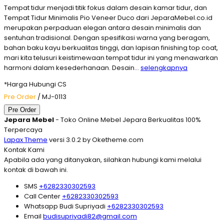
Tempat tidur menjadi titik fokus dalam desain kamar tidur, dan
Tempat Tidur Minimalis Pio Veneer Duco dari JeparaMebel.co.id
merupakan perpaduan elegan antara desain minimalis dan
sentuhan tradisional. Dengan spesifikasi warna yang beragam,
bahan baku kayu berkualitas tinggi, dan lapisan finishing top coat,
mari kita telusuri keistimewaan tempat tidur ini yang menawarkan
harmoni dalam kesederhanaan. Desain…
selengkapnya
*Harga Hubungi CS
Pre Order
/ MJ-0113
Pre Order
Jepara Mebel
- Toko Online Mebel Jepara Berkualitas 100%
Terpercaya
Lapax Theme
versi 3.0.2 by Oketheme.com
Kontak Kami
Apabila ada yang ditanyakan, silahkan hubungi kami melalui
kontak di bawah ini.
SMS
+6282330302593
Call Center
+6282330302593
Whatsapp
Budi Supriyadi
+6282330302593
Email
budisupriyadi82@gmail.com