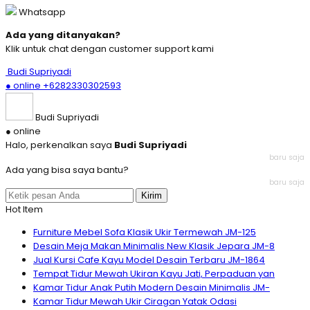
Whatsapp
Ada yang ditanyakan?
Klik untuk chat dengan customer support kami
Budi Supriyadi
● online
+6282330302593
Budi Supriyadi
● online
Halo, perkenalkan saya
Budi Supriyadi
baru saja
Ada yang bisa saya bantu?
baru saja
Kirim
Hot Item
Furniture Mebel Sofa Klasik Ukir Termewah JM-125
Desain Meja Makan Minimalis New Klasik Jepara JM-8
Jual Kursi Cafe Kayu Model Desain Terbaru JM-1864
Tempat Tidur Mewah Ukiran Kayu Jati, Perpaduan yan
Kamar Tidur Anak Putih Modern Desain Minimalis JM-
Kamar Tidur Mewah Ukir Ciragan Yatak Odasi