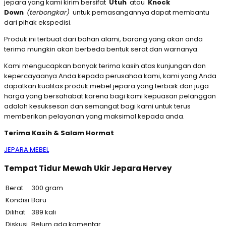
jepara yang kami kirim bersifat
Utuh
atau
Knock
Down
(terbongkar)
untuk pemasangannya dapat membantu
dari pihak ekspedisi.
Produk ini terbuat dari bahan alami, barang yang akan anda
terima mungkin akan berbeda bentuk serat dan warnanya.
Kami mengucapkan banyak terima kasih atas kunjungan dan
kepercayaanya Anda kepada perusahaa kami, kami yang Anda
dapatkan kualitas produk mebel jepara yang terbaik dan juga
harga yang bersahabat karena bagi kami kepuasan pelanggan
adalah kesuksesan dan semangat bagi kami untuk terus
memberikan pelayanan yang maksimal kepada anda.
Terima Kasih & Salam Hormat
JEPARA MEBEL
Tempat Tidur Mewah Ukir Jepara Hervey
Berat
300 gram
Kondisi
Baru
Dilihat
389 kali
Diskusi
Belum ada komentar