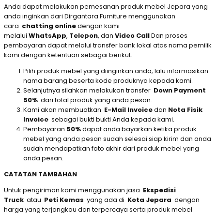
Anda dapat melakukan pemesanan produk mebel Jepara yang
anda inginkan dari Dirgantara Furniture menggunakan
cara
chatting online
dengan kami
melalui
WhatsApp
,
Telepon
, dan
Video Call
Dan proses
pembayaran dapat melalui transfer bank lokal atas nama pemilik
kami dengan ketentuan sebagai berikut.
Pilih produk mebel yang diinginkan anda, lalu informasikan
nama barang beserta kode produknya kepada kami.
Selanjutnya silahkan melakukan transfer
Down Payment
50%
dari total produk yang anda pesan.
Kami akan membuatkan
E-Mail Invoice
dan
Nota Fisik
Invoice
sebagai bukti bukti Anda kepada kami.
Pembayaran
50%
dapat anda bayarkan ketika produk
mebel yang anda pesan sudah selesai siap kirim dan anda
sudah mendapatkan foto akhir dari produk mebel yang
anda pesan.
CATATAN TAMBAHAN
Untuk pengiriman kami menggunakan jasa
Ekspedisi
Truck
atau
Peti Kemas
yang ada di
Kota Jepara
dengan
harga yang terjangkau dan terpercaya serta produk mebel