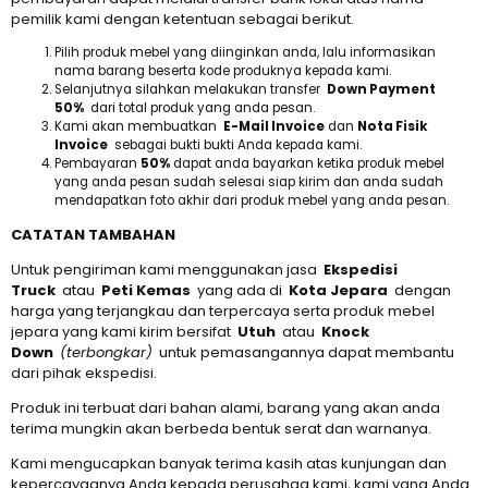
pemilik kami dengan ketentuan sebagai berikut.
Pilih produk mebel yang diinginkan anda, lalu informasikan
nama barang beserta kode produknya kepada kami.
Selanjutnya silahkan melakukan transfer
Down Payment
50%
dari total produk yang anda pesan.
Kami akan membuatkan
E-Mail Invoice
dan
Nota Fisik
Invoice
sebagai bukti bukti Anda kepada kami.
Pembayaran
50%
dapat anda bayarkan ketika produk mebel
yang anda pesan sudah selesai siap kirim dan anda sudah
mendapatkan foto akhir dari produk mebel yang anda pesan.
CATATAN TAMBAHAN
Untuk pengiriman kami menggunakan jasa
Ekspedisi
Truck
atau
Peti Kemas
yang ada di
Kota Jepara
dengan
harga yang terjangkau dan terpercaya serta produk mebel
jepara yang kami kirim bersifat
Utuh
atau
Knock
Down
(terbongkar)
untuk pemasangannya dapat membantu
dari pihak ekspedisi.
Produk ini terbuat dari bahan alami, barang yang akan anda
terima mungkin akan berbeda bentuk serat dan warnanya.
Kami mengucapkan banyak terima kasih atas kunjungan dan
kepercayaanya Anda kepada perusahaa kami, kami yang Anda