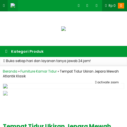
Rp
0
0
Kategori Produk
Buka setiap hari dan layanan tanya jawab 24 jam!
Beranda
»
Furniture Kamar Tidur
»
Tempat Tidur Ukiran Jepara Mewah
Atlantik Klasik
activate zoom
Tempat Tidur Ukiran Jepara Mewah