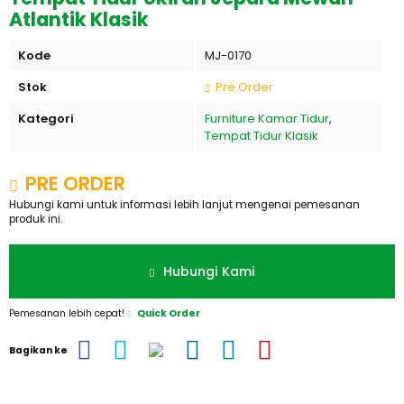
Atlantik Klasik
Kode
MJ-0170
Stok
Pre Order
Kategori
Furniture Kamar Tidur
,
Tempat Tidur Klasik
PRE ORDER
Hubungi kami untuk informasi lebih lanjut mengenai pemesanan
produk ini.
Hubungi Kami
Pemesanan lebih cepat!
Quick Order
Bagikan ke