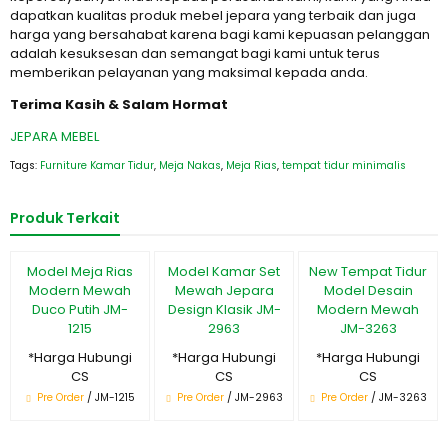
dapatkan kualitas produk mebel jepara yang terbaik dan juga
harga yang bersahabat karena bagi kami kepuasan pelanggan
adalah kesuksesan dan semangat bagi kami untuk terus
memberikan pelayanan yang maksimal kepada anda.
Terima Kasih & Salam Hormat
JEPARA MEBEL
Tags:
Furniture Kamar Tidur
,
Meja Nakas
,
Meja Rias
,
tempat tidur minimalis
Produk Terkait
Model Meja Rias
Model Kamar Set
New Tempat Tidur
Modern Mewah
Mewah Jepara
Model Desain
Duco Putih JM-
Design Klasik JM-
Modern Mewah
1215
2963
JM-3263
*Harga Hubungi
*Harga Hubungi
*Harga Hubungi
CS
CS
CS
Pre Order
/ JM-1215
Pre Order
/ JM-2963
Pre Order
/ JM-3263