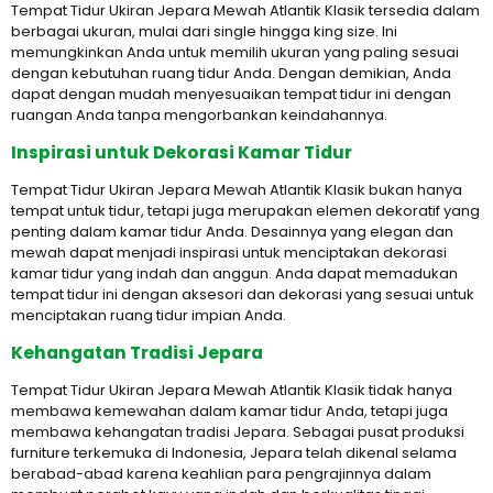
Tempat Tidur Ukiran Jepara Mewah Atlantik Klasik tersedia dalam
berbagai ukuran, mulai dari single hingga king size. Ini
memungkinkan Anda untuk memilih ukuran yang paling sesuai
dengan kebutuhan ruang tidur Anda. Dengan demikian, Anda
dapat dengan mudah menyesuaikan tempat tidur ini dengan
ruangan Anda tanpa mengorbankan keindahannya.
Inspirasi untuk Dekorasi Kamar Tidur
Tempat Tidur Ukiran Jepara Mewah Atlantik Klasik bukan hanya
tempat untuk tidur, tetapi juga merupakan elemen dekoratif yang
penting dalam kamar tidur Anda. Desainnya yang elegan dan
mewah dapat menjadi inspirasi untuk menciptakan dekorasi
kamar tidur yang indah dan anggun. Anda dapat memadukan
tempat tidur ini dengan aksesori dan dekorasi yang sesuai untuk
menciptakan ruang tidur impian Anda.
Kehangatan Tradisi Jepara
Tempat Tidur Ukiran Jepara Mewah Atlantik Klasik tidak hanya
membawa kemewahan dalam kamar tidur Anda, tetapi juga
membawa kehangatan tradisi Jepara. Sebagai pusat produksi
furniture terkemuka di Indonesia, Jepara telah dikenal selama
berabad-abad karena keahlian para pengrajinnya dalam