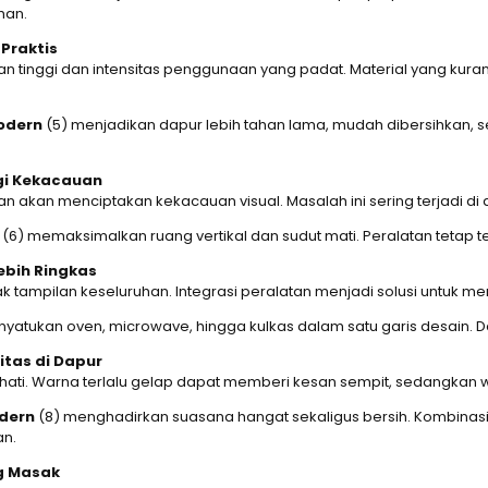
han.
Praktis
 tinggi dan intensitas penggunaan yang padat. Material yang kur
odern
(5) menjadikan dapur lebih tahan lama, mudah dibersihkan, se
gi Kekacauan
kan menciptakan kekacauan visual. Masalah ini sering terjadi di 
(6) memaksimalkan ruang vertikal dan sudut mati. Peralatan tetap 
ebih Ringkas
k tampilan keseluruhan. Integrasi peralatan menjadi solusi untuk me
yatukan oven, microwave, hingga kulkas dalam satu garis desain. D
tas di Dapur
ati. Warna terlalu gelap dapat memberi kesan sempit, sedangkan
odern
(8) menghadirkan suasana hangat sekaligus bersih. Kombinasi 
an.
g Masak