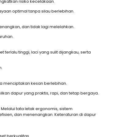
katkan risiko kecelakaan.
aan optimal tanpa silau berlebihan.
enangkan, dan tidak lagi melelahkan.
uruhan.
lalu tinggi, laci yang sulit dijangkau, serta
n.
pa menciptakan kesan berlebihan.
n dapur yang praktis, rapi, dan tetap bergaya.
elalui tata letak ergonomis, sistem
efisien, dan menenangkan. Keteraturan di dapur
et berkualitas.