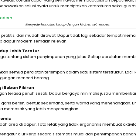
aktivitas. Kondisi dapur yang semrawut membuat pikiran cepat lelah
menawarkan solusi nyata untuk menciptakan keteraturan sekaligus
Menyederhanakan hidup dengan kitchen set modern
 praktis, dan mudah dirawat. Dapur tidak lagi sekadar tempat memas
p dapur modern semakin relevan.
dup Lebih Teratur
 juga tentang sistem penyimpanan yang jelas. Setiap peralatan me
an semua peralatan tersimpan dalam satu sistem terstruktur. Laci, k
bingungan mencari barang.
 Beban Pikiran
gan terasa penuh sesak. Dapur bergaya minimalis justru memberika
aris bersih, bentuk sederhana, serta warna yang menenangkan. Lin
ana memasak yang lebih menyenangkan.
nomis
dah area di dapur. Tata letak yang tidak ergonomis membuat aktivi
gatur alur kerja secara sistematis mulai dari penyimpanan bahan,