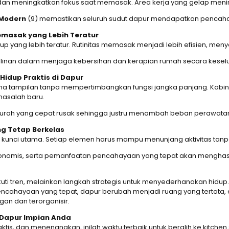
n meningkatkan fokus saat memasak. Area kerja yang gelap mening
 Modern
(9) memastikan seluruh sudut dapur mendapatkan pencahay
masak yang Lebih Teratur
p yang lebih teratur. Rutinitas memasak menjadi lebih efisien, meny
plinan dalam menjaga kebersihan dan kerapian rumah secara kesel
dup Praktis di Dapur
tampilan tanpa mempertimbangkan fungsi jangka panjang. Kabinet ter
masalah baru.
 murah yang cepat rusak sehingga justru menambah beban perawata
g Tetap Berkelas
 kunci utama. Setiap elemen harus mampu menunjang aktivitas tan
nomis, serta pemanfaatan pencahayaan yang tepat akan menghasilka
ti tren, melainkan langkah strategis untuk menyederhanakan hidup. M
encahayaan yang tepat, dapur berubah menjadi ruang yang tertata, 
an dan terorganisir.
 Dapur Impian Anda
tis, dan menenangkan, inilah waktu terbaik untuk beralih ke kitchen s