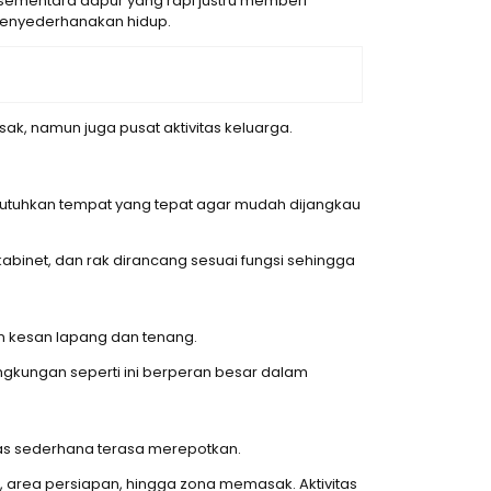
, sementara dapur yang rapi justru memberi
 menyederhanakan hidup.
ak, namun juga pusat aktivitas keluarga.
mbutuhkan tempat yang tepat agar mudah dijangkau
abinet, dan rak dirancang sesuai fungsi sehingga
n kesan lapang dan tenang.
gkungan seperti ini berperan besar dalam
tas sederhana terasa merepotkan.
 area persiapan, hingga zona memasak. Aktivitas