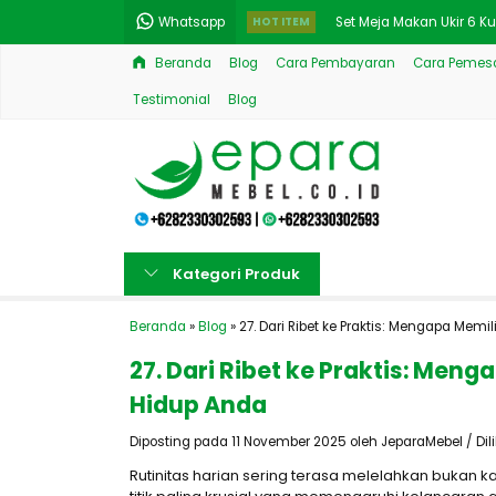
Whatsapp
HOT ITEM
Set Meja Makan Ukir 6 Kur
Beranda
Blog
Cara Pembayaran
Cara Pemesa
Meja Makan Kayu Jati Briti
Testimonial
Blog
New Meja Makan Mewah Je
Best Lemari Hias Duco Pu
Model Kusen Pintu Klasik
New Set Bufet TV Rak Hi
Kategori Produk
Set Sofa Ruang Tamu Jepa
Beranda
»
Blog
»
27. Dari Ribet ke Praktis: Mengapa M
Set Sofa Tamu Desain Kla
27. Dari Ribet ke Praktis: M
Hidup Anda
Diposting pada 11 November 2025 oleh JeparaMebel / Diliha
Rutinitas harian sering terasa melelahkan bukan 