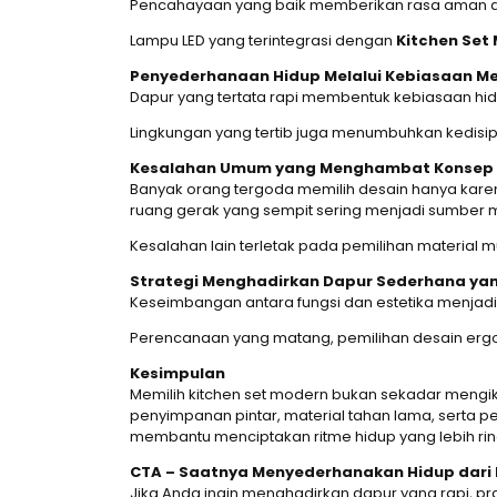
Pencahayaan yang baik memberikan rasa aman da
Lampu LED yang terintegrasi dengan
Kitchen Set
Penyederhanaan Hidup Melalui Kebiasaan Me
Dapur yang tertata rapi membentuk kebiasaan hidu
Lingkungan yang tertib juga menumbuhkan kedisi
Kesalahan Umum yang Menghambat Konsep Hi
Banyak orang tergoda memilih desain hanya karena 
ruang gerak yang sempit sering menjadi sumber 
Kesalahan lain terletak pada pemilihan material
Strategi Menghadirkan Dapur Sederhana yan
Keseimbangan antara fungsi dan estetika menjadi
Perencanaan yang matang, pemilihan desain ergo
Kesimpulan
Memilih kitchen set modern bukan sekadar mengiku
penyimpanan pintar, material tahan lama, serta p
membantu menciptakan ritme hidup yang lebih ring
CTA – Saatnya Menyederhanakan Hidup dari
Jika Anda ingin menghadirkan dapur yang rapi, prak