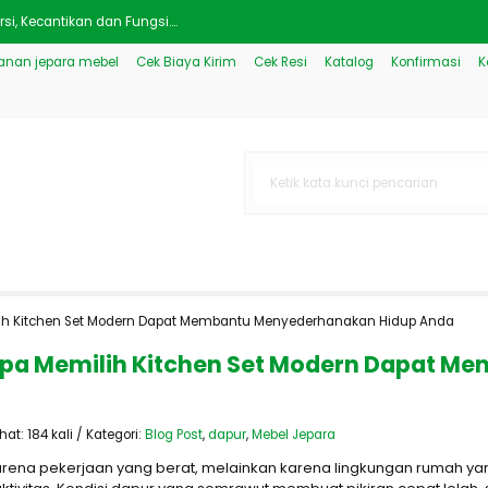
si, Kecantikan dan Fungsi....
nan jepara mebel
Cek Biaya Kirim
Cek Resi
Katalog
Konfirmasi
K
sh Royal....
para Model Klasik JM-2884....
tih Klasik Mewah JM-2815....
 Mewah Kombinasi Putih Gol....
as Kaca Mewah Modern JM-520....
ra Ukir Klasik Mewah JM-33....
emilih Kitchen Set Modern Dapat Membantu Menyederhanakan Hidup Anda
sik Mewah Ukiran JM-3319....
engapa Memilih Kitchen Set Modern Dapat
t: 184 kali / Kategori:
Blog Post
,
dapur
,
Mebel Jepara
karena pekerjaan yang berat, melainkan karena lingkungan rumah yan