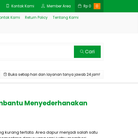
Kontak Kami
Member Area
Rp
0
0
ontak Kami
Return Policy
Tentang Kami
Cari
Buka setiap hari dan layanan tanya jawab 24 jam!
 Membantu Menyederhanakan
g kurang tertata. Area dapur menjadi salah satu