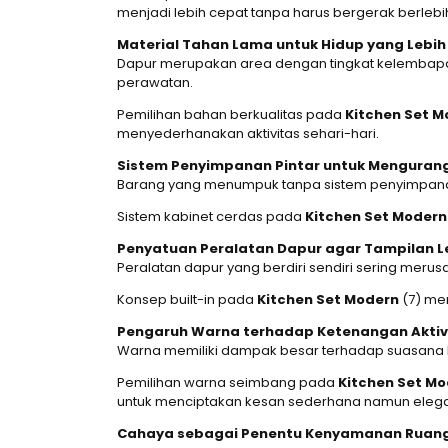
menjadi lebih cepat tanpa harus bergerak berlebi
Material Tahan Lama untuk Hidup yang Lebih 
Dapur merupakan area dengan tingkat kelembapan
perawatan.
Pemilihan bahan berkualitas pada
Kitchen Set M
menyederhanakan aktivitas sehari-hari.
Sistem Penyimpanan Pintar untuk Menguran
Barang yang menumpuk tanpa sistem penyimpanan a
Sistem kabinet cerdas pada
Kitchen Set Modern
Penyatuan Peralatan Dapur agar Tampilan L
Peralatan dapur yang berdiri sendiri sering merusa
Konsep built-in pada
Kitchen Set Modern
(7) men
Pengaruh Warna terhadap Ketenangan Aktivi
Warna memiliki dampak besar terhadap suasana h
Pemilihan warna seimbang pada
Kitchen Set M
untuk menciptakan kesan sederhana namun eleg
Cahaya sebagai Penentu Kenyamanan Ruan