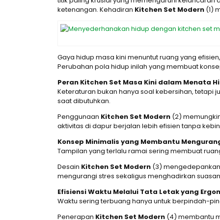
titik paling krusial yang memengaruhi kelancaran 
ketenangan. Kehadiran
Kitchen Set Modern
(1) 
Gaya hidup masa kini menuntut ruang yang efisien,
Perubahan pola hidup inilah yang membuat konse
Peran Kitchen Set Masa Kini dalam Menata Hi
Keteraturan bukan hanya soal kebersihan, tetapi
saat dibutuhkan.
Penggunaan
Kitchen Set Modern
(2) memungkink
aktivitas di dapur berjalan lebih efisien tanpa ke
Konsep Minimalis yang Membantu Mengurangi
Tampilan yang terlalu ramai sering membuat ruan
Desain
Kitchen Set Modern
(3) mengedepankan g
mengurangi stres sekaligus menghadirkan suas
Efisiensi Waktu Melalui Tata Letak yang Ergo
Waktu sering terbuang hanya untuk berpindah-pin
Penerapan
Kitchen Set Modern
(4) membantu men