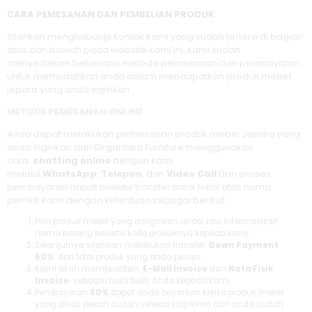
CARA PEMESANAN DAN PEMBELIAN PRODUK
Silahkan menghubungi kontak kami yang sudah tertera di bagian
atas dan bawah pada website kami ini, kami sudah
menyediakan beberapa metode pemesanan dan pembayaran
untuk memudahkan anda dalam mendapatkan produk mebel
jepara yang anda inginkan.
METODE PEMESANAN ONLINE
Anda dapat melakukan pemesanan produk mebel Jepara yang
anda inginkan dari Dirgantara Furniture menggunakan
cara
chatting online
dengan kami
melalui
WhatsApp
,
Telepon
, dan
Video Call
Dan proses
pembayaran dapat melalui transfer bank lokal atas nama
pemilik kami dengan ketentuan sebagai berikut.
Pilih produk mebel yang diinginkan anda, lalu informasikan
nama barang beserta kode produknya kepada kami.
Selanjutnya silahkan melakukan transfer
Down Payment
50%
dari total produk yang anda pesan.
Kami akan membuatkan
E-Mail Invoice
dan
Nota Fisik
Invoice
sebagai bukti bukti Anda kepada kami.
Pembayaran
50%
dapat anda bayarkan ketika produk mebel
yang anda pesan sudah selesai siap kirim dan anda sudah