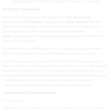
mendapatkan foto akhir dari produk mebel yang anda pesan.
CATATAN TAMBAHAN
Untuk pengiriman kami menggunakan jasa
Ekspedisi
Truck
atau
Peti Kemas
yang ada di
Kota Jepara
dengan
harga yang terjangkau dan terpercaya serta produk mebel
jepara yang kami kirim bersifat
Utuh
atau
Knock
Down
(terbongkar)
untuk pemasangannya dapat membantu
dari pihak ekspedisi.
Produk ini terbuat dari bahan alami, barang yang akan anda
terima mungkin akan berbeda bentuk serat dan warnanya.
Kami mengucapkan banyak terima kasih atas kunjungan dan
kepercayaanya Anda kepada perusahaa kami, kami yang Anda
dapatkan kualitas produk mebel jepara yang terbaik dan juga
harga yang bersahabat karena bagi kami kepuasan pelanggan
adalah kesuksesan dan semangat bagi kami untuk terus
memberikan pelayanan yang maksimal kepada anda.
Terima Kasih & Salam Hormat
JEPARA MEBEL
Tags:
Bufet TV Mewah
,
desain meja tv
,
gambar bufet tv
,
harga meja tv
,
meja tv