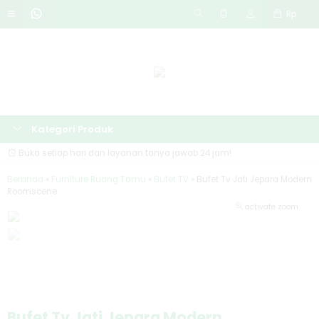
Rp
Kategori Produk
Buka setiap hari dan layanan tanya jawab 24 jam!
Beranda
»
Furniture Ruang Tamu
»
Bufet TV
»
Bufet Tv Jati Jepara Modern
Roomscene
activate zoom
Bufet Tv Jati Jepara Modern