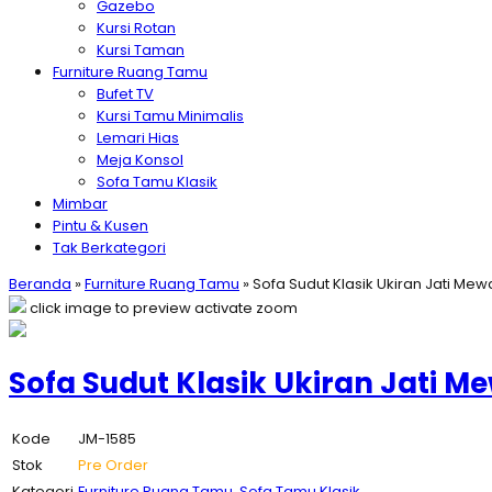
Gazebo
Kursi Rotan
Kursi Taman
Furniture Ruang Tamu
Bufet TV
Kursi Tamu Minimalis
Lemari Hias
Meja Konsol
Sofa Tamu Klasik
Mimbar
Pintu & Kusen
Tak Berkategori
Beranda
»
Furniture Ruang Tamu
»
Sofa Sudut Klasik Ukiran Jati Me
click image to preview
activate zoom
Sofa Sudut Klasik Ukiran Jati 
Kode
JM-1585
Stok
Pre Order
Kategori
Furniture Ruang Tamu
,
Sofa Tamu Klasik