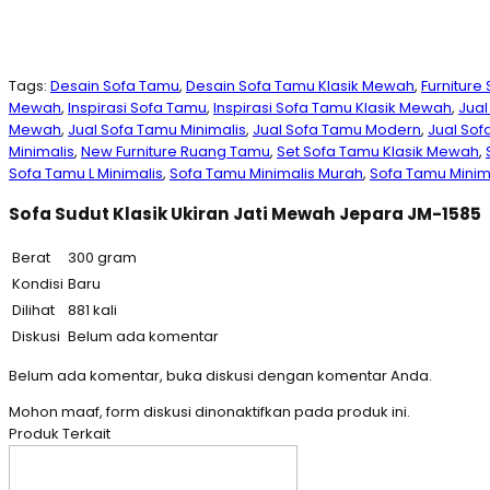
Tags:
Desain Sofa Tamu
,
Desain Sofa Tamu Klasik Mewah
,
Furniture
Mewah
,
Inspirasi Sofa Tamu
,
Inspirasi Sofa Tamu Klasik Mewah
,
Jual
Mewah
,
Jual Sofa Tamu Minimalis
,
Jual Sofa Tamu Modern
,
Jual Sof
Minimalis
,
New Furniture Ruang Tamu
,
Set Sofa Tamu Klasik Mewah
,
Sofa Tamu L Minimalis
,
Sofa Tamu Minimalis Murah
,
Sofa Tamu Minim
Sofa Sudut Klasik Ukiran Jati Mewah Jepara JM-1585
Berat
300 gram
Kondisi
Baru
Dilihat
881 kali
Diskusi
Belum ada komentar
Belum ada komentar, buka diskusi dengan komentar Anda.
Mohon maaf, form diskusi dinonaktifkan pada produk ini.
Produk Terkait