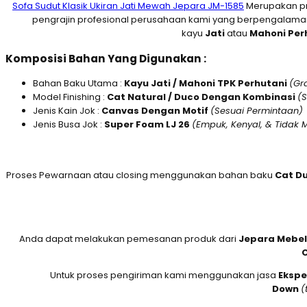
Sofa Sudut Klasik Ukiran Jati Mewah Jepara JM-1585
Merupakan pr
pengrajin profesional perusahaan kami yang berpengalaman
kayu
Jati
atau
M
ahoni Per
Komposisi Bahan Yang Digunakan :
Bahan Baku Utama :
Kayu Jati / Mahoni TPK Perhutani
(Gr
Model Finishing :
Cat Natural / Duco Dengan Kombinasi
(
Jenis Kain Jok :
Canvas Dengan Motif
(Sesuai Permintaan)
Jenis Busa Jok :
Super Foam LJ 26
(Empuk, Kenyal, & Tidak
Proses Pewarnaan atau closing menggunakan bahan baku
Cat D
Anda dapat melakukan pemesanan produk dari
Jepara Mebel
C
Untuk proses pengiriman kami menggunakan jasa
Ekspe
Down
(