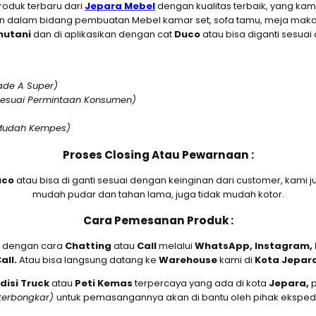
oduk terbaru dari
Jepara Mebel
dengan kualitas terbaik, yang ka
 dalam bidang pembuatan Mebel kamar set, sofa tamu, meja makan, 
hutani
dan di aplikasikan dengan cat
D
uco
atau bisa diganti sesua
ade A Super)
Sesuai Permintaan Konsumen)
 Mudah Kempes)
Proses Closing Atau Pewarnaan :
uco
atau bisa di ganti sesuai dengan keinginan dari customer, ka
mudah pudar dan tahan lama, juga tidak mudah kotor.
Cara Pemesanan Produk :
dengan cara
Chatting
atau
Call
melalui
WhatsApp, Instagram, B
all.
Atau bisa langsung datang ke
Warehouse
kami di
Kota Jepar
disi Truck
atau
Peti Kemas
terpercaya yang ada di kota
Jepara,
terbongkar)
untuk pemasangannya akan di bantu oleh pihak ekspedi