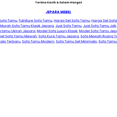
Terima Kasih & Salam Hangat
JEPARA MEBEL
 Sofa Tamu
,
Futniture Sofa Tamu
,
Harga Set Sofa Tamu
,
Harga Set Sofa
 Murah Sofa Tamu Klasik Jepara
,
Jual Sofa Tamu
,
Jual Sofa Tamu Jati
a tamu Ukiran Jepara
,
Model Sofa Luxury Klasik
,
Model Sofa Tamu Jep
Set Sofa Tamu Mewah
,
Sofa Kursi Tamu Jepara
,
Sofa Mewah Ruang 
alis Terbaru
,
Sofa Tamu Modern
,
Sofa Tamu Set Minimalis
,
Sofa Tamu 