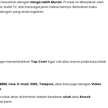
mi tawarkan dengan
Harga Lebih Murah.
Produk ini dikerjakan oleh
bufet TV, dan berbagai jenis mebel lainnya. Berbahan baku
i dengan yang anda inginkan.
mi juga menambahkan
Top Coat
Agar cat atau warna pada kayu tidak
BM, Line, E-mail, SMS, Telepon,
atau bisa juga dengan
Video
a.
produk akan di kirimkan dalam keadaan
utuh
atau
Knock
si kami.