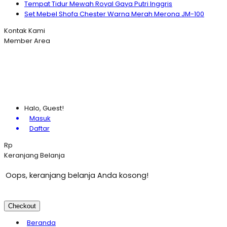
Tempat Tidur Mewah Royal Gaya Putri Inggris
Set Mebel Shofa Chester Warna Merah Merona JM-100
Kontak Kami
Member Area
Halo, Guest!
Masuk
Daftar
Rp
Keranjang Belanja
Oops, keranjang belanja Anda kosong!
Checkout
Beranda