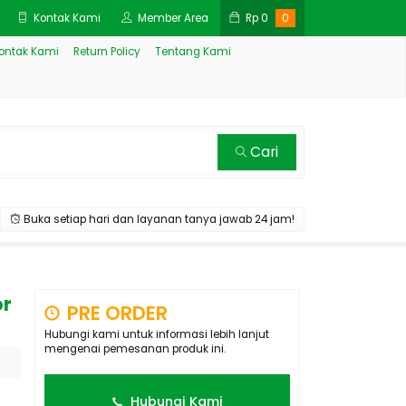
Kontak Kami
Member Area
Rp
0
0
ontak Kami
Return Policy
Tentang Kami
Cari
Buka setiap hari dan layanan tanya jawab 24 jam!
or
PRE ORDER
Hubungi kami untuk informasi lebih lanjut
mengenai pemesanan produk ini.
Hubungi Kami