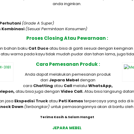
anda inginkan.
 Perhutani
(Grade A Super)
n Kombinasi
(Sesuai Permintaan Konsumen)
Proses Closing Atau Pewarnaan :
an bahan baku
Cat Duco
atau bisa di ganti sesuai dengan keingin
 atau warna pada kayu tidak mudah pudar dan tahan lama, juga tida
Cara Pemesanan Produk :
Anda dapat melakukan pemesanan produk
dari
Jepara Mebel
dengan
cara
Chatting
atau
Call
melalui
WhatsApp,
Telepon,
atau bisa juga dengan
Video Call.
Atau bisa langsung data
an jasa
Ekspedisi Truck
atau
Peti Kemas
terpercaya yang ada di 
Knock Down
(terbongkar)
untuk pemasangannya akan di bantu oleh 
Terima Kasih & Salam Hangat
JEPARA MEBEL