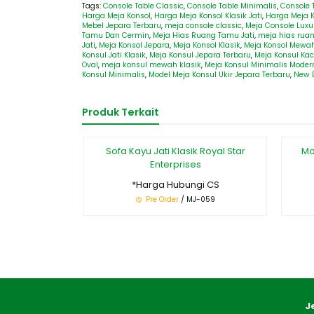
Tags:
Console Table Classic
,
Console Table Minimalis
,
Console 
Harga Meja Konsol
,
Harga Meja Konsol Klasik Jati
,
Harga Meja K
Mebel Jepara Terbaru
,
meja console classic
,
Meja Console Luxu
Tamu Dan Cermin
,
Meja Hias Ruang Tamu Jati
,
meja hias ruan
Jati
,
Meja Konsol Jepara
,
Meja Konsol Klasik
,
Meja Konsol Mewa
Konsul Jati Klasik
,
Meja Konsul Jepara Terbaru
,
Meja Konsul Ka
Oval
,
meja konsul mewah klasik
,
Meja Konsul Minimalis Moder
Konsul Minimalis
,
Model Meja Konsul Ukir Jepara Terbaru
,
New D
Produk Terkait
Sofa Kayu Jati Klasik Royal Star
Mo
Enterprises
*Harga Hubungi CS
Pre Order
/ MJ-059
J