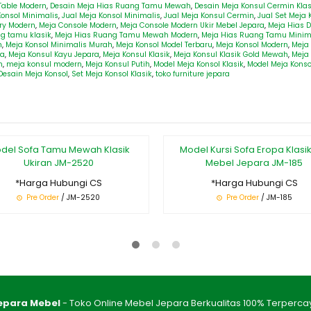
Table Modern
,
Desain Meja Hias Ruang Tamu Mewah
,
Desain Meja Konsul Cermin Kla
onsol Minimalis
,
Jual Meja Konsol Minimalis
,
Jual Meja Konsul Cermin
,
Jual Set Meja 
ry Modern
,
Meja Console Modern
,
Meja Console Modern Ukir Mebel Jepara
,
Meja Hias 
g tamu klasik
,
Meja Hias Ruang Tamu Mewah Modern
,
Meja Hias Ruang Tamu Minim
h
,
Meja Konsol Minimalis Murah
,
Meja Konsol Model Terbaru
,
Meja Konsol Modern
,
Meja
ca
,
Meja Konsul Kayu Jepara
,
Meja Konsul Klasik
,
Meja Konsul Klasik Gold Mewah
,
Meja
n
,
meja konsul modern
,
Meja Konsul Putih
,
Model Meja Konsol Klasik
,
Model Meja Konso
esain Meja Konsol
,
Set Meja Konsol Klasik
,
toko furniture jepara
del Sofa Tamu Mewah Klasik
Model Kursi Sofa Eropa Klasik
Ukiran JM-2520
Mebel Jepara JM-185
*Harga Hubungi CS
*Harga Hubungi CS
Pre Order
/ JM-2520
Pre Order
/ JM-185
epara Mebel
- Toko Online Mebel Jepara Berkualitas 100% Terperca