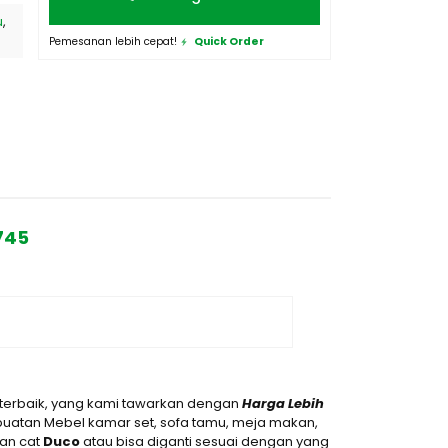
u
,
Pemesanan lebih cepat!
Quick Order
745
 terbaik, yang kami tawarkan dengan
Harga Lebih
uatan Mebel kamar set, sofa tamu, meja makan,
gan cat
D
uco
atau bisa diganti sesuai dengan yang