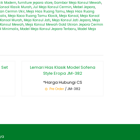
sik Modern
,
furniture jepara store
,
Gambar Meja Konsul Mewah
,
Konsol Klasik Murah
,
Jul Meja Konsul Cermin
,
Mebel Jepara
,
Dan Cermin Ukir
,
Meja Hias Ruang Tamu
,
Meja Hias Ruang
alis
,
Meja Kaca Ruang Tamu Klasik
,
Meja Konsol
,
Meja Konsol
 Konsol Murah
,
Meja Konsul Jati
,
Meja Konsul Jati Jepara
,
Meja
 Konsul Mewah
,
Meja Konsul Mewah Gold Ukiran Jepara Cermin
l Minimalis
,
Model Meja Konsul Jepara Terbaru
,
Model Meja
 Set
Lemari Hias Klasik Model Sofena
Kursi Tamu 
Style Eropa JM-382
Je
*Harga Hubungi CS
*Ha
Pre Order
/ JM-382
P
ya