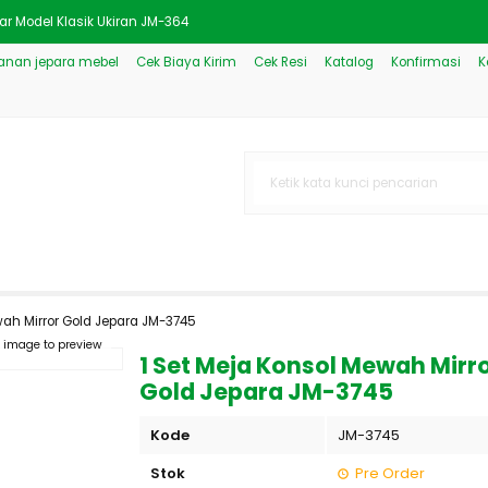
r Model Klasik Ukiran JM-364
nan jepara mebel
Cek Biaya Kirim
Cek Resi
Katalog
Konfirmasi
K
Mewah Modern Jepara JM-1469
baru Klasik Mewah Jepara JM
at Putih, Mewah dan Cantik
n Kombinasi Mewah Klasik JM-
 Mewah Ukir Terbaru JM-2223
n Design Style Minimalis JM-
wah Mirror Gold Jepara JM-3745
rmes Elegan Jepara
k image to preview
1 Set Meja Konsol Mewah Mirr
Gold Jepara JM-3745
Kode
JM-3745
Stok
Pre Order