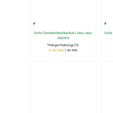
Sofa Chesterfield Bentuk L Abu-abu
Sofa 
Jepara
*Harga Hubungi CS
Pre Order
/ JM-4149