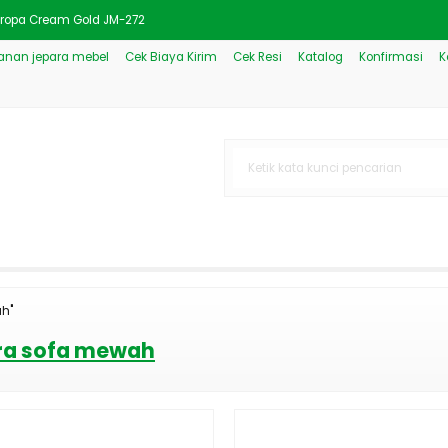
Eropa Cream Gold JM-272
nan jepara mebel
Cek Biaya Kirim
Cek Resi
Katalog
Konfirmasi
K
ati Mewah Klasik JM-1758
ofa Tamu New Mode JM-73
ra Acme Brown
s Set Meja Belajar JM-2346
nasi Coklat Klasik JM-1549
 Putih Mewah Model Terbaru J
lasik Mewah JM-1610
ah"
ara sofa mewah