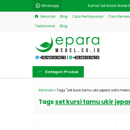
Whatsapp
HOT ITEM
Kamar Set Klasik Model 
Beranda
Blog
Cara Pembayaran
Cara Pemesa
Set Sofa Model Turkey J
Testimonial
Blog
Promo Terbaru Mebel S
Bufet Tv Kayu Jati Jepa
Model Rak Buku Minimali
Meja Minibar Style Kombi
Kategori Produk
Tempat Tidur Anak Duco
Set Meja Kerja Natural K
Beranda
»
Tags "set kursi tamu ukir jepara sofa mew
Tags
set kursi tamu ukir jep