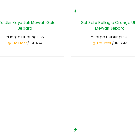
fa Ukir Kayu Jati Mewah Gold
Set Sofa Bellagio Orange Uk
Jepara
Mewah Jepara
*Harga Hubungi CS
*Harga Hubungi CS
Pre Order
/ JM-4144
Pre Order
/ JM-4143