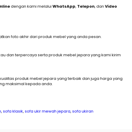
nline
dengan kami melalui
WhatsApp
,
Telepon
, dan
Video
kan foto akhir dari produk mebel yang anda pesan.
u dan terpercaya serta produk mebel jepara yang kami kirim
alitas produk mebel jepara yang terbaik dan juga harga yang
ang maksimal kepada anda.
h
,
sofa klasik
,
sofa ukir mewah jepara
,
sofa ukiran