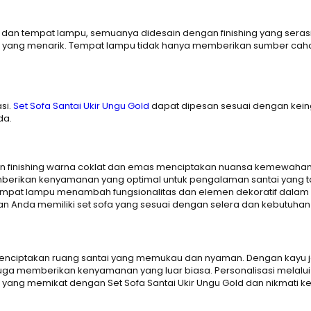
min dan tempat lampu, semuanya didesain dengan finishing yang ser
l yang menarik. Tempat lampu tidak hanya memberikan sumber caha
si.
Set Sofa Santai Ukir Ungu Gold
dapat dipesan sesuai dengan kein
da.
 finishing warna coklat dan emas menciptakan nuansa kemewahan 
berikan kenyamanan yang optimal untuk pengalaman santai yang ta
empat lampu menambah fungsionalitas dan elemen dekoratif dalam s
 Anda memiliki set sofa yang sesuai dengan selera dan kebutuhan 
k menciptakan ruang santai yang memukau dan nyaman. Dengan kayu 
i juga memberikan kenyamanan yang luar biasa. Personalisasi melalu
 yang memikat dengan Set Sofa Santai Ukir Ungu Gold dan nikmati 