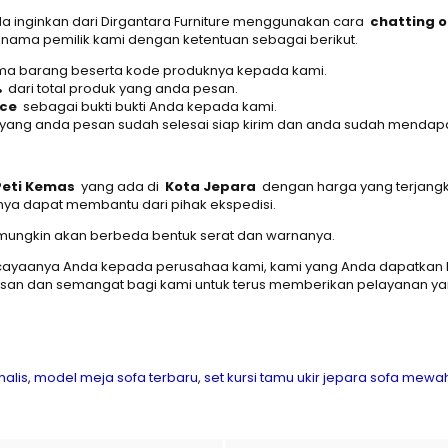
inginkan dari Dirgantara Furniture menggunakan cara
chatting o
 nama pemilik kami dengan ketentuan sebagai berikut.
 nama barang beserta kode produknya kepada kami.
%
dari total produk yang anda pesan.
ice
sebagai bukti bukti Anda kepada kami.
yang anda pesan sudah selesai siap kirim dan anda sudah mendapat
Peti Kemas
yang ada di
Kota Jepara
dengan harga yang terjangka
a dapat membantu dari pihak ekspedisi.
a mungkin akan berbeda bentuk serat dan warnanya.
ayaanya Anda kepada perusahaa kami, kami yang Anda dapatkan ku
san dan semangat bagi kami untuk terus memberikan pelayanan y
alis
,
model meja sofa terbaru
,
set kursi tamu ukir jepara sofa mewa