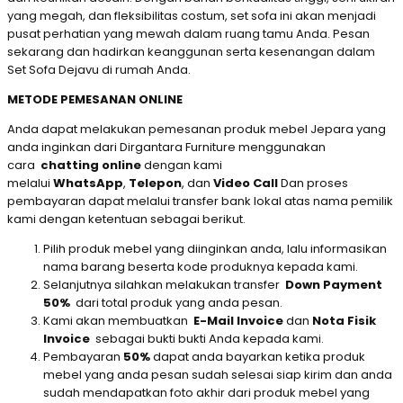
yang megah, dan fleksibilitas costum, set sofa ini akan menjadi
pusat perhatian yang mewah dalam ruang tamu Anda. Pesan
sekarang dan hadirkan keanggunan serta kesenangan dalam
Set Sofa Dejavu di rumah Anda.
METODE PEMESANAN ONLINE
Anda dapat melakukan pemesanan produk mebel Jepara yang
anda inginkan dari Dirgantara Furniture menggunakan
cara
chatting online
dengan kami
melalui
WhatsApp
,
Telepon
, dan
Video Call
Dan proses
pembayaran dapat melalui transfer bank lokal atas nama pemilik
kami dengan ketentuan sebagai berikut.
Pilih produk mebel yang diinginkan anda, lalu informasikan
nama barang beserta kode produknya kepada kami.
Selanjutnya silahkan melakukan transfer
Down Payment
50%
dari total produk yang anda pesan.
Kami akan membuatkan
E-Mail Invoice
dan
Nota Fisik
Invoice
sebagai bukti bukti Anda kepada kami.
Pembayaran
50%
dapat anda bayarkan ketika produk
mebel yang anda pesan sudah selesai siap kirim dan anda
sudah mendapatkan foto akhir dari produk mebel yang