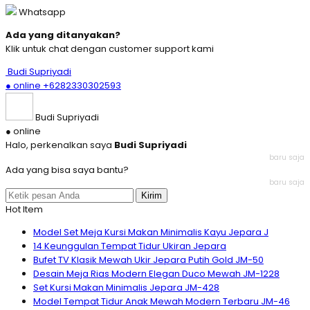
Whatsapp
Ada yang ditanyakan?
Klik untuk chat dengan customer support kami
Budi Supriyadi
● online
+6282330302593
Budi Supriyadi
● online
Halo, perkenalkan saya
Budi Supriyadi
baru saja
Ada yang bisa saya bantu?
baru saja
Kirim
Hot Item
Model Set Meja Kursi Makan Minimalis Kayu Jepara J
14 Keunggulan Tempat Tidur Ukiran Jepara
Bufet TV Klasik Mewah Ukir Jepara Putih Gold JM-50
Desain Meja Rias Modern Elegan Duco Mewah JM-1228
Set Kursi Makan Minimalis Jepara JM-428
Model Tempat Tidur Anak Mewah Modern Terbaru JM-46