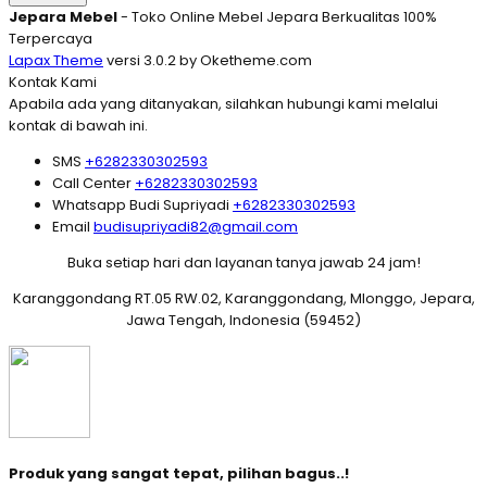
Jepara Mebel
- Toko Online Mebel Jepara Berkualitas 100%
Terpercaya
Lapax Theme
versi 3.0.2 by Oketheme.com
Kontak Kami
Apabila ada yang ditanyakan, silahkan hubungi kami melalui
kontak di bawah ini.
SMS
+6282330302593
Call Center
+6282330302593
Whatsapp
Budi Supriyadi
+6282330302593
Email
budisupriyadi82@gmail.com
Buka setiap hari dan layanan tanya jawab 24 jam!
Karanggondang RT.05 RW.02, Karanggondang, Mlonggo, Jepara,
Jawa Tengah, Indonesia (59452)
Produk yang sangat tepat, pilihan bagus..!