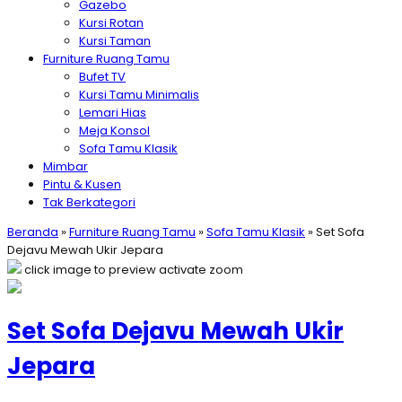
Gazebo
Kursi Rotan
Kursi Taman
Furniture Ruang Tamu
Bufet TV
Kursi Tamu Minimalis
Lemari Hias
Meja Konsol
Sofa Tamu Klasik
Mimbar
Pintu & Kusen
Tak Berkategori
Beranda
»
Furniture Ruang Tamu
»
Sofa Tamu Klasik
»
Set Sofa
Dejavu Mewah Ukir Jepara
click image to preview
activate zoom
Set Sofa Dejavu Mewah Ukir
Jepara