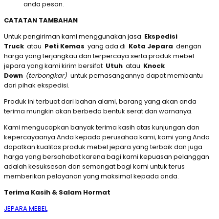
anda pesan.
CATATAN TAMBAHAN
Untuk pengiriman kami menggunakan jasa
Ekspedisi
Truck
atau
Peti Kemas
yang ada di
Kota Jepara
dengan
harga yang terjangkau dan terpercaya serta produk mebel
jepara yang kami kirim bersifat
Utuh
atau
Knock
Down
(terbongkar)
untuk pemasangannya dapat membantu
dari pihak ekspedisi.
Produk ini terbuat dari bahan alami, barang yang akan anda
terima mungkin akan berbeda bentuk serat dan warnanya.
Kami mengucapkan banyak terima kasih atas kunjungan dan
kepercayaanya Anda kepada perusahaa kami, kami yang Anda
dapatkan kualitas produk mebel jepara yang terbaik dan juga
harga yang bersahabat karena bagi kami kepuasan pelanggan
adalah kesuksesan dan semangat bagi kami untuk terus
memberikan pelayanan yang maksimal kepada anda.
Terima Kasih & Salam Hormat
JEPARA MEBEL