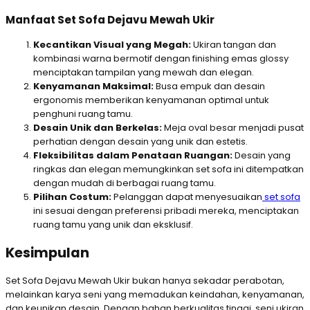
Manfaat Set Sofa Dejavu Mewah Ukir
Kecantikan Visual yang Megah:
Ukiran tangan dan
kombinasi warna bermotif dengan finishing emas glossy
menciptakan tampilan yang mewah dan elegan.
Kenyamanan Maksimal:
Busa empuk dan desain
ergonomis memberikan kenyamanan optimal untuk
penghuni ruang tamu.
Desain Unik dan Berkelas:
Meja oval besar menjadi pusat
perhatian dengan desain yang unik dan estetis.
Fleksibilitas dalam Penataan Ruangan:
Desain yang
ringkas dan elegan memungkinkan set sofa ini ditempatkan
dengan mudah di berbagai ruang tamu.
Pilihan Costum:
Pelanggan dapat menyesuaikan
set sofa
ini sesuai dengan preferensi pribadi mereka, menciptakan
ruang tamu yang unik dan eksklusif.
Kesimpulan
Set Sofa Dejavu Mewah Ukir bukan hanya sekadar perabotan,
melainkan karya seni yang memadukan keindahan, kenyamanan,
dan keunikan desain. Dengan bahan berkualitas tinggi, seni ukiran