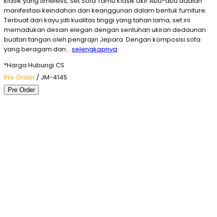
klasik yang timeless, Set Sofa Tamu Klasik Ukir Abu-abu adalah
manifestasi keindahan dan keanggunan dalam bentuk furniture.
Terbuat dari kayu jati kualitas tinggi yang tahan lama, set ini
memadukan desain elegan dengan sentuhan ukiran dedaunan
buatan tangan oleh pengrajin Jepara. Dengan komposisi sofa
yang beragam dan…
selengkapnya
*Harga Hubungi CS
Pre Order
/ JM-4145
Pre Order