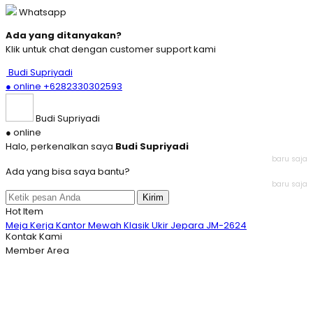
Whatsapp
Ada yang ditanyakan?
Klik untuk chat dengan customer support kami
Budi Supriyadi
● online
+6282330302593
Budi Supriyadi
● online
Halo, perkenalkan saya
Budi Supriyadi
baru saja
Ada yang bisa saya bantu?
baru saja
Kirim
Hot Item
Meja Kerja Kantor Mewah Klasik Ukir Jepara JM-2624
Model Meja Makan Eropa Mewah Kombinasi Klasik JM-3
Kontak Kami
Set Sofa Tamu Kulit Desain Eropa, Nyaman dan Enak
Member Area
Set Kursi Meja Makan Modern Kayu Jati JM-414
Set Sofa Tamu Modern Mewah Ukiran Jepara
Jual Bufet TV Antik Model Klasik Jepara JM-3726
Set Meja Kerja Natural Klasik Mewah JM-1610
New Set Kursi Tamu Model Desain Klasik JM-3832