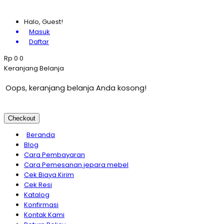
Halo, Guest!
Masuk
Daftar
Rp
0
0
Keranjang Belanja
Oops, keranjang belanja Anda kosong!
Checkout
Beranda
Blog
Cara Pembayaran
Cara Pemesanan jepara mebel
Cek Biaya Kirim
Cek Resi
Katalog
Konfirmasi
Kontak Kami