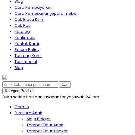
Blog
Cara Pembayaran
Cara Pemesanan jepara mebel
Cek Biaya Kirim
Cek Resi
Katalog
Konfirmasi
Kontak Kami
Return Policy
Tentang Kami
Testimonial
Blog
Cari
Kategori Produk
Buka setiap hari dan layanan tanya jawab 24 jam!
Cermin
Furniture Anak
Meja Belajar
Tempat Tidur Anak
Tempat Tidur Tingkat