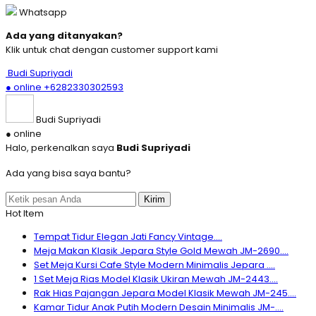
Whatsapp
Ada yang ditanyakan?
Klik untuk chat dengan customer support kami
Budi Supriyadi
● online
+6282330302593
Budi Supriyadi
● online
Halo, perkenalkan saya
Budi Supriyadi
Ada yang bisa saya bantu?
Kirim
Hot Item
Tempat Tidur Elegan Jati Fancy Vintage....
Meja Makan Klasik Jepara Style Gold Mewah JM-2690....
Set Meja Kursi Cafe Style Modern Minimalis Jepara ....
1 Set Meja Rias Model Klasik Ukiran Mewah JM-2443....
Rak Hias Pajangan Jepara Model Klasik Mewah JM-245....
Kamar Tidur Anak Putih Modern Desain Minimalis JM-....