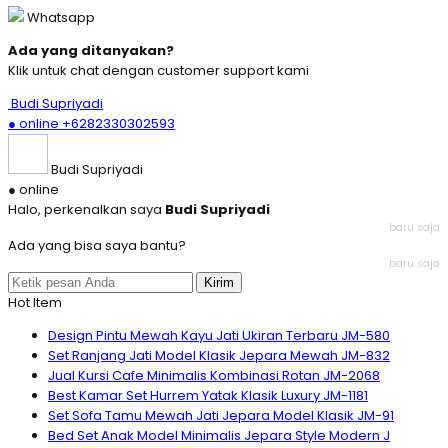
Whatsapp
Ada yang ditanyakan?
Klik untuk chat dengan customer support kami
Budi Supriyadi
● online
+6282330302593
Budi Supriyadi
● online
Halo, perkenalkan saya
Budi Supriyadi
baru saja
Ada yang bisa saya bantu?
baru saja
Kirim
Hot Item
Design Pintu Mewah Kayu Jati Ukiran Terbaru JM-580
Set Ranjang Jati Model Klasik Jepara Mewah JM-832
Jual Kursi Cafe Minimalis Kombinasi Rotan JM-2068
Best Kamar Set Hurrem Yatak Klasik Luxury JM-1181
Set Sofa Tamu Mewah Jati Jepara Model Klasik JM-91
Bed Set Anak Model Minimalis Jepara Style Modern J