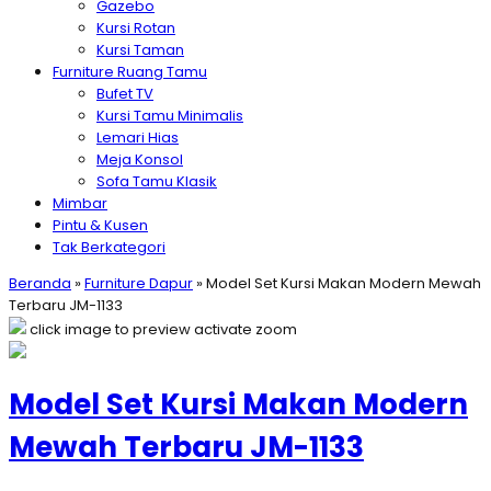
Gazebo
Kursi Rotan
Kursi Taman
Furniture Ruang Tamu
Bufet TV
Kursi Tamu Minimalis
Lemari Hias
Meja Konsol
Sofa Tamu Klasik
Mimbar
Pintu & Kusen
Tak Berkategori
Beranda
»
Furniture Dapur
»
Model Set Kursi Makan Modern Mewah
Terbaru JM-1133
click image to preview
activate zoom
Model Set Kursi Makan Modern
Mewah Terbaru JM-1133