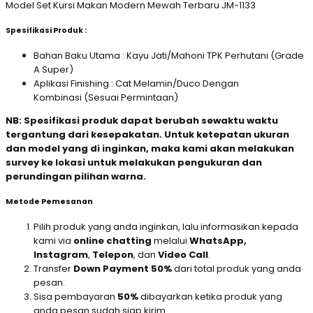
Model Set Kursi Makan Modern Mewah Terbaru JM-1133
Spesifikasi Produk :
Bahan Baku Utama : Kayu Jati/Mahoni TPK Perhutani (Grade
A Super)
Aplikasi Finishing : Cat Melamin/Duco Dengan
Kombinasi (Sesuai Permintaan)
NB: Spesifikasi produk dapat berubah sewaktu waktu
tergantung dari kesepakatan. Untuk ketepatan ukuran
dan model yang di inginkan, maka kami akan melakukan
survey ke lokasi untuk melakukan pengukuran dan
perundingan pilihan warna.
Metode Pemesanan
Pilih produk yang anda inginkan, lalu informasikan kepada
kami via
online chatting
melalui
WhatsApp,
Instagram
,
Telepon
, dan
Video Call
.
Transfer
Down Payment 50%
dari total produk yang anda
pesan.
Sisa pembayaran
50%
dibayarkan ketika produk yang
anda pesan sudah siap kirim.